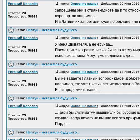
Евгений Ковалёв
Форум:
Освоение планет
Добавлено: 20 Июн 2016 
запрещены они в стране-идиоте да и то относи
Ответов:
23
аэропортов например.
Просмотров:
56989
И в Латвии их запретили, судя по рекламе - не в
Тема:
Нептун - мегаземля будущего..
Евгений Ковалёв
Форум:
Освоение планет
Добавлено: 18 Июн 2016 
У меня Двигателя, а не ерунда...
Ответов:
23
Посмотрите как развились сейчас по всему миру
Просмотров:
56989
использованием. Могут уже поднимать до ...
Тема:
Нептун - мегаземля будущего..
Евгений Ковалёв
Форум:
Освоение планет
Добавлено: 18 Июн 2016 
Вы не задаёте Главный вопрос - какое изобрет
Ответов:
23
например, его уже тысячи лет используют а Ва
Просмотров:
56989
Если продолжить ваше ...
Тема:
Нептун - мегаземля будущего..
Евгений Ковалёв
Форум:
Освоение планет
Добавлено: 17 Июн 2016 
...Такой бы ультиматум выдвинули бы русские 
Ответов:
23
ожидал. Когда ничего не вышло все это прикры
Просмотров:
56989
Пардо ...
Тема:
Нептун - мегаземля будущего..
Форум:
Освоение планет
Добавлено: 16 Июн 2016 