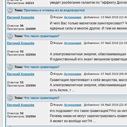
увидит разбегание галактик по "эффекту Доплера
Просмотров:
24213
Тема:
Приливы и отливы-из за водоворотов
Евгений Ковалёв
Форум:
Астрономия
Добавлено: 13 Май 2016 [12:4
И чего Вас только магнетизм заинтересовал? Че
Ответов:
96
ядерные силы и многое другое. И тем не менее 
Просмотров:
164089
Тема:
Что такое гравитация?
Евгений Ковалёв
Форум:
Астрономия
Добавлено: 07 Май 2016 [11:0
Ответов:
53
А электромагнитная энергия, обволакивающая г
Просмотров:
152594
Я единственный кто знает механизм гравитацион
Тема:
Что такое гравитация?
Евгений Ковалёв
Форум:
Астрономия
Добавлено: 07 Май 2016 [09:3
Гравитация притягивает к себе вещества, масс
Ответов:
53
А электромагнитная энергия, обволакивающая г
Просмотров:
152594
есть белое, т ...
Тема:
Что такое гравитация?
Евгений Ковалёв
Форум:
Астрономия
Добавлено: 04 Май 2016 [22:4
кто подскажет что такое гравитация?Что за н
Ответов:
53
Почему никак не могут зарегистрировать грав
Просмотров:
152594
А может их вообще нет?Н ...