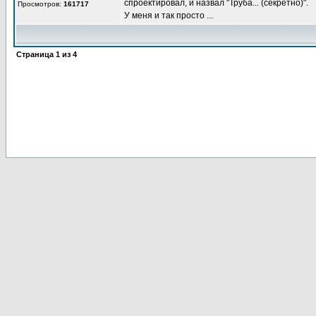
спроектировал, и назвал "Труба... (секретно)".
Просмотров:
161717
У меня и так просто ...
Страница
1
из
4