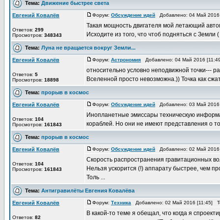
Тема:
Движение быстрее света
Евгений Ковалёв
Форум:
Обсуждение идей
Добавлено: 04 Май 2016 
Такая мощность двигателя мой летающий автом
Ответов:
299
Исходите из того, что чтоб подняться с Земли ( 
Просмотров:
348343
Тема:
Луна не вращается вокруг Земли...
Евгений Ковалёв
Форум:
Астрономия
Добавлено: 04 Май 2016 [11:4
относительно условно неподвижной точки---
Ответов:
5
Вселенной просто невозможна.)) Точка как сжата
Просмотров:
18898
Тема:
прорыв в космос
Евгений Ковалёв
Форум:
Обсуждение идей
Добавлено: 03 Май 2016 
Инопланетные эмиссары техническую информа
Ответов:
104
кораблей. Но они не имеют представления о том
Просмотров:
161843
Тема:
прорыв в космос
Евгений Ковалёв
Форум:
Обсуждение идей
Добавлено: 02 Май 2016 
Скорость распространения гравитационных волн
Ответов:
104
Нельзя ускорится (!) аппарату быстрее, чем пр
Просмотров:
161843
Толь ...
Тема:
Антигравилёты Евгения Ковалёва
Евгений Ковалёв
Форум:
Техника
Добавлено: 02 Май 2016 [11:45] 
В какой-то теме я обещал, что когда я спроект
Ответов:
82