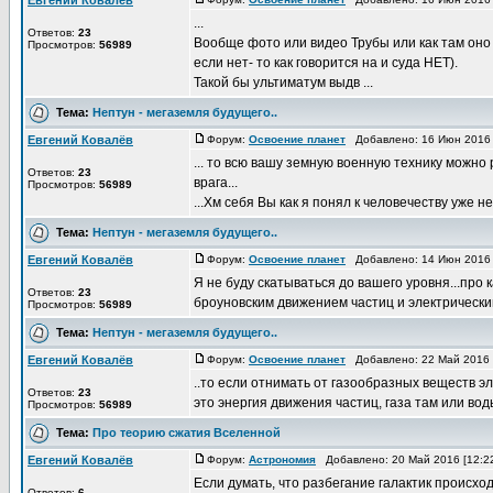
Евгений Ковалёв
...
Ответов:
23
Вообще фото или видео Трубы или как там оно 
Просмотров:
56989
если нет- то как говорится на и суда НЕТ).
Такой бы ультиматум выдв ...
Тема:
Нептун - мегаземля будущего..
Евгений Ковалёв
Форум:
Освоение планет
Добавлено: 16 Июн 2016 
... то всю вашу земную военную технику можно р
Ответов:
23
врага...
Просмотров:
56989
...Хм себя Вы как я понял к человечеству уже не 
Тема:
Нептун - мегаземля будущего..
Евгений Ковалёв
Форум:
Освоение планет
Добавлено: 14 Июн 2016 
Я не буду скатываться до вашего уровня...про
Ответов:
23
броуновским движением частиц и электрическим 
Просмотров:
56989
Тема:
Нептун - мегаземля будущего..
Евгений Ковалёв
Форум:
Освоение планет
Добавлено: 22 Май 2016 
..то если отнимать от газообразных веществ эл
Ответов:
23
это энергия движения частиц, газа там или воды
Просмотров:
56989
Тема:
Про теорию сжатия Вселенной
Евгений Ковалёв
Форум:
Астрономия
Добавлено: 20 Май 2016 [12:2
Если думать, что разбегание галактик происход
Ответов:
6