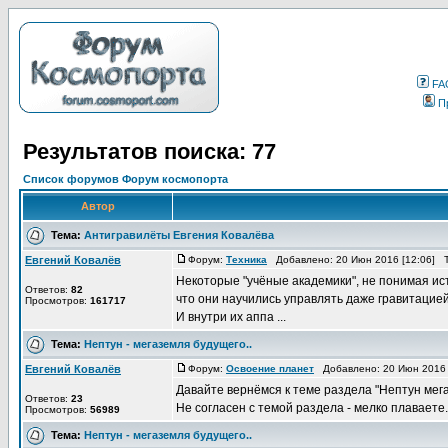
FA
П
Результатов поиска: 77
Список форумов Форум космопорта
Автор
Тема:
Антигравилёты Евгения Ковалёва
Евгений Ковалёв
Форум:
Техника
Добавлено: 20 Июн 2016 [12:06] 
Некоторые "учёные академики", не понимая ис
Ответов:
82
что они научились управлять даже гравитацией!
Просмотров:
161717
И внутри их аппа ...
Тема:
Нептун - мегаземля будущего..
Евгений Ковалёв
Форум:
Освоение планет
Добавлено: 20 Июн 2016 
Давайте вернёмся к теме раздела "Нептун мега
Ответов:
23
Не согласен с темой раздела - мелко плаваете.
Просмотров:
56989
Тема:
Нептун - мегаземля будущего..