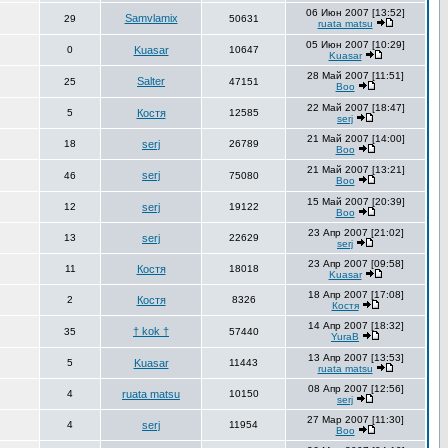
06 Июн 2007 [13:52]
Samvlamix
29
50631
ruata matsu
05 Июн 2007 [10:29]
0
Kuasar
10647
Kuasar
28 Май 2007 [11:51]
Salter
25
47151
Boo
22 Май 2007 [18:47]
5
Костя
12585
serj
21 Май 2007 [14:00]
18
serj
26789
Boo
21 Май 2007 [13:21]
serj
46
75080
Boo
15 Май 2007 [20:39]
12
serj
19122
Boo
23 Апр 2007 [21:02]
13
serj
22629
serj
23 Апр 2007 [09:58]
11
Костя
18018
Kuasar
18 Апр 2007 [17:08]
2
Костя
8326
Костя
14 Апр 2007 [18:32]
† kok †
35
57440
YuraB
13 Апр 2007 [13:53]
5
Kuasar
11443
ruata matsu
08 Апр 2007 [12:56]
4
ruata matsu
10150
serj
27 Мар 2007 [11:30]
4
serj
11954
Boo