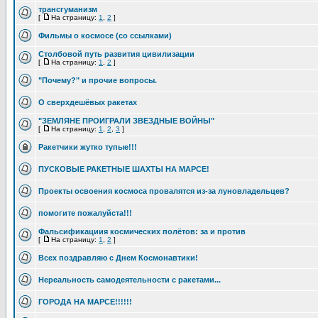
трансгуманизм
[
На страницу:
1
,
2
]
Фильмы о космосе (со ссылками)
Столбовой путь развития цивилизации
[
На страницу:
1
,
2
]
"Почему?" и прочие вопросы.
О сверхдешёвых ракетах
"ЗЕМЛЯНЕ ПРОИГРАЛИ ЗВЕЗДНЫЕ ВОЙНЫ"
[
На страницу:
1
,
2
,
3
]
Ракетчики жутко тупые!!!
ПУСКОВЫЕ РАКЕТНЫЕ ШАХТЫ НА МАРСЕ!
Проекты освоения космоса провалятся из-за луновладельцев?
помогите пожалуйста!!!
Фальсификациия космических полётов: за и против
[
На страницу:
1
,
2
]
Всех поздравляю с Днем Космонавтики!
Нереальность самодеятельности с ракетами...
ГОРОДА НА МАРСЕ!!!!!!