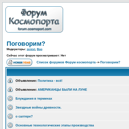
Поговорим?
Модераторы:
zenixt
,
Boo
Сейчас этот форум просматривают: Нет
Список форумов Форум космопорта
->
Поговорим?
Объявление:
Политика - всё!
Объявление:
АМЕРИКАНЦЫ БЫЛИ НА ЛУНЕ
Блуждания в терминах
Звездные войны древности.
о салтере?
Основные технологические этапы производства