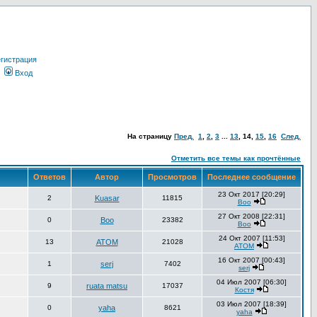
гистрация
Вход
На страницу
Пред.
1
,
2
,
3
...
13
,
14
,
15
,
16
След.
Отметить все темы как прочтённые
Ответов
Автор
Просмотров
Последнее сообщение
23 Окт 2017 [20:29]
2
Kuasar
11815
Boo
27 Окт 2008 [22:31]
0
Boo
23382
Boo
24 Окт 2007 [11:53]
13
АТОМ
21028
АТОМ
16 Окт 2007 [00:43]
1
serj
7402
serj
04 Июл 2007 [06:30]
9
ruata matsu
17037
Костя
03 Июл 2007 [18:39]
0
yaha
8621
yaha