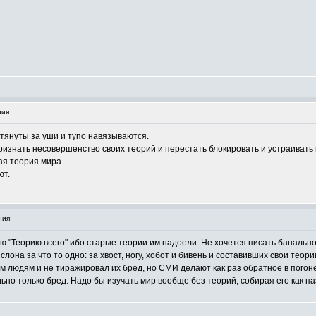
ия:
итянуты за уши и тупо навязываются.
знать несовершенство своих теорий и перестать блокировать и устраивать г
ная теория мира.
ют.
ия:
"Теорию всего" ибо старые теории им надоели. Не хочется писать банально
она за что то одно: за хвост, ногу, хобот и бивень и составивших свои теори
м людям и не тиражировал их бред, но СМИ делают как раз обратное в погоне 
льно только бред. Надо бы изучать мир вообще без теорий, собирая его как п