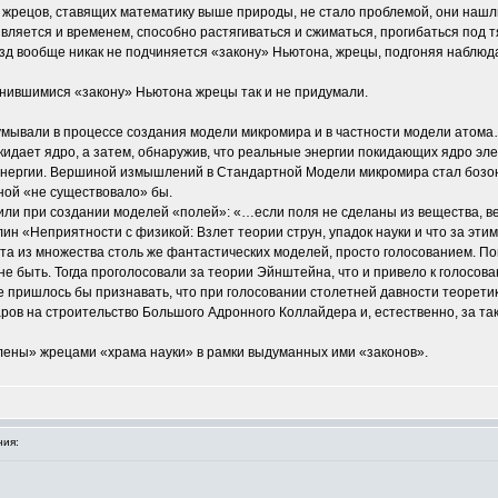
жрецов, ставящих математику выше природы, не стало проблемой, они нашл
вляется и временем, способно растягиваться и сжиматься, прогибаться под т
везд вообще никак не подчиняется «закону» Ньютона, жрецы, подгоняя наблю
инившимися «закону» Ньютона жрецы так и не придумали.
мывали в процессе создания модели микромира и в частности модели атом
окидает ядро, а затем, обнаружив, что реальные энергии покидающих ядро э
нергии. Вершиной измышлений в Стандартной Модели микромира стал бозон
ной «не существовало» бы.
ли при создании моделей «полей»: «…если поля не сделаны из вещества, 
ин «Неприятности с физикой: Взлет теории струн, упадок науки и что за этим
ята из множества столь же фантастических моделей, просто голосованием. По
 быть. Тогда проголосовали за теории Эйнштейна, что и привело к голосова
е пришлось бы признавать, что при голосовании столетней давности теорети
ов на строительство Большого Адронного Коллайдера и, естественно, за так
лены» жрецами «храма науки» в рамки выдуманных ими «законов».
ия: