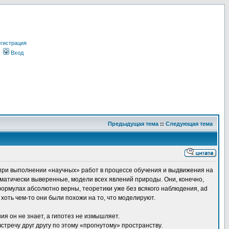
гистрация
Вход
Предыдущая тема
::
Следующая тема
ь при выполнении «научных» работ в процессе обучения и выдвижения на
матически выверенные, модели всех явлений природы. Они, конечно,
формулах абсолютно верны, теоретики уже без всякого наблюдения, ad
оть чем-то они были похожи на то, что моделируют.
я он не знает, а гипотез не измышляет.
тречу друг другу по этому «прогнутому» пространству.