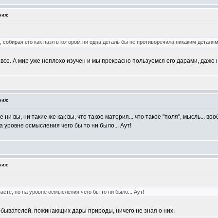
ия:
 собирая его как пазл в котором ни одна деталь бы не противоречила никаким деталям
т все. А мир уже неплохо изучен и мы прекрасно пользуемся его дарами, даже
ия:
 вы, ни такие же как вы, что такое материя... что такое "поля", мысль... в
а уровне осмысления чего бы то ни было... Аут!
ия:
аете, но на уровне осмысления чего бы то ни было... Аут!
 обывателей, пожинающих дары природы, ничего не зная о них.