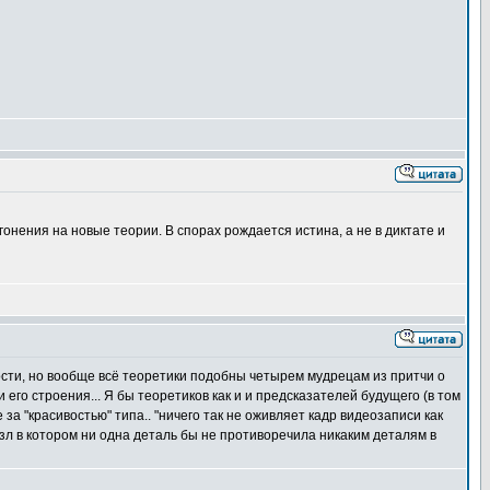
онения на новые теории. В спорах рождается истина, а не в диктате и
сти, но вообще всё теоретики подобны четырем мудрецам из притчи о
и его строения... Я бы теоретиков как и и предсказателей будущего (в том
за "красивостью" типа.. "ничего так не оживляет кадр видеозаписи как
азл в котором ни одна деталь бы не противоречила никаким деталям в