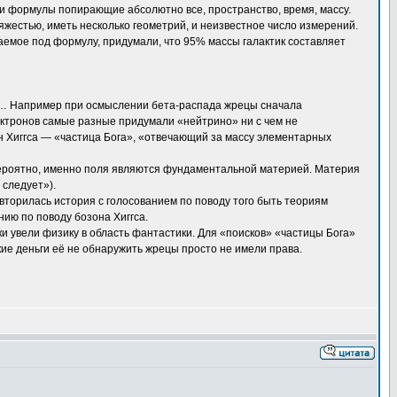
и формулы попирающие абсолютно все, пространство, время, массу.
яжестью, иметь несколько геометрий, и неизвестное число измерений.
даемое под формулу, придумали, что 95% массы галактик составляет
а… Например при осмыслении бета-распада жрецы сначала
лектронов самые разные придумали «нейтрино» ни с чем не
 Хиггса — «частица Бога», «отвечающий за массу элементарных
вероятно, именно поля являются фундаментальной материей. Материя
 следует»).
вторилась история с голосованием по поводу того быть теориям
нию по поводу бозона Хиггса.
ки увели физику в область фантастики. Для «поисков» «частицы Бога»
ие деньги её не обнаружить жрецы просто не имели права.