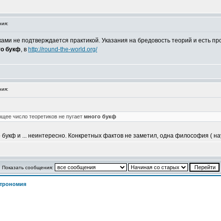
ия:
ками не подтверждается практикой. Указания на бредовость теорий и есть про
го букф
, в
http://round-the-world.org/
ия:
ющее число теоретиков не пугает
много букф
укф и ... неинтересно. Конкретных фактов не заметил, одна философия ( нау
Показать сообщения:
трономия