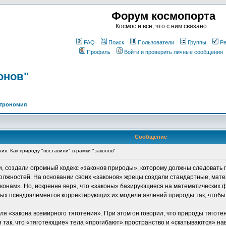
Форум космопорта
Космос и все, что с ним связано...
FAQ
Поиск
Пользователи
Группы
Ре
Профиль
Войти и проверить личные сообщения
онов"
трономия
Сообщение
я: Как природу "поставили" в рамки "законов"
уки, создали огромный кодекс «законов природы», которому должны следоват
должностей. На основании своих «законов» жрецы создали стандартные, мате
законам». Но, искренне веря, что «законы» базирующиеся на математических 
ых псевдоэлементов корректирующих их модели явлений природы так, чтобы х
 «закона всемирного тяготения». При этом он говорил, что природы тяготени
так, что «тяготеющие» тела «прогибают» пространство и «скатываются» навс