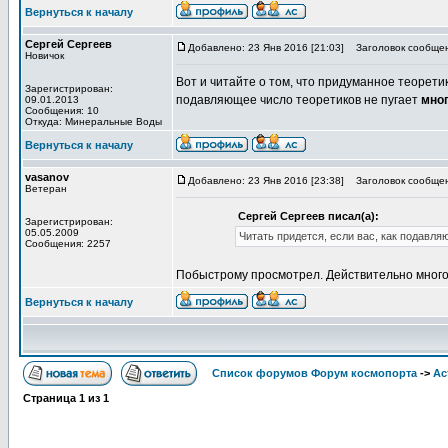
Вернуться к началу
Сергей Сергеев
Добавлено: 23 Янв 2016 [21:03]
Заголовок сообщен
Новичок
Вот и читайте о том, что придуманное теорети
Зарегистрирован:
подавляющее число теоретиков не пугает
мно
09.01.2013
Сообщения: 10
Откуда: Минеральные Воды
Вернуться к началу
vasanov
Добавлено: 23 Янв 2016 [23:38]
Заголовок сообщен
Ветеран
Сергей Сергеев писал(а):
Зарегистрирован:
05.05.2009
Читать придется, если вас, как подавля
Сообщения: 2257
Побыстрому просмотрел. Действительно много б
Вернуться к началу
Список форумов Форум космопорта
->
Ас
Страница
1
из
1