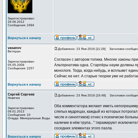
Зарегистрирован:
28.06.2012
Сообщения: 2494
Вернуться к началу
vasanov
Добавлено: 23 Янв 2016 [11:29]
Заголовок сообщен
Ветеран
Согласен с автором топика. Многие законы пр
Зарегистрирован:
Альтернатива одна. Старпёры науки должны при
05.05.2009
Сообщения: 2257
монологе. Тогда, когда нибудь, и всплывет еди
Сейчас ее нет. А старые теории уже не работа
Вернуться к началу
Сергей Сергеев
Добавлено: 23 Янв 2016 [16:48]
Заголовок сообщен
Новичок
Оба комментатора желают иметь непогрешимую 
Зарегистрирован:
слепых мудрецах, каждый из которых потрогал сл
09.01.2013
Сообщения: 10
числе и синоптиков) отнес к психически больны
Откуда: Минеральные Воды
наличие в нём трупа..." тиражируют исключите
соседних элементах этого пазла.
Вернуться к началу