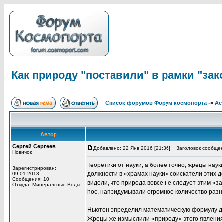
Как природу "поставили" в рамки "зак
Список форумов Форум космопорта
->
Ас
Автор
Сергей Сергеев
Добавлено: 22 Янв 2016 [21:36]
Заголовок сообщени
Новичок
Теоретики от науки, а более точно, жрецы на
Зарегистрирован:
должности в «храмах науки» соискатели этих 
09.01.2013
Сообщения: 10
видели, что природа вовсе не следует этим «
Откуда: Минеральные Воды
hoc, напридумывали огромное количество разн
Ньютон определил математическую формулу для
Жрецы же измыслили «природу» этого явления 