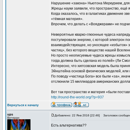
Нарушение «закона» Ньютона Меркурием, для 
Жрецы науки заявили, что пространство, ещё я
Когда оказалось, что в галактиках движение з
«тёмная материя».
Впрочем, что делать с «Вояджерами» не подч
Невероятные кварко-глюонные чудеса наприду
постулировали энергию, с которой электрон п
взаимодействующее, но уносящее «избыток» э
частиц», без которого вещество нашей Вселен
Но просто неописуемые чудеса жрецы измысли
тогда должна быть сделана из полей» (Ли Смол
Интересно, что хиггсовская модель была прин
Эйнштейна основой физических моделей, или не
По поводу «частица Бога» все были «за», инач
отслюнили 15 миллиардов американских доллар
Вот так пространство и материя «были постав
http://round-the-world.org/?p=937
Вернуться к началу
ups
Добавлено: 22 Янв 2016 [22:46]
Заголовок сообщен
Ветеран
Есть альтернатива??