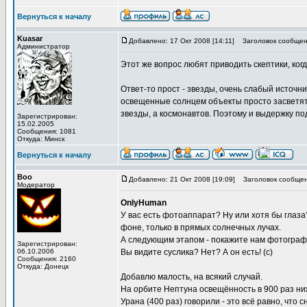
Вернуться к началу
Kuasar
Добавлено: 17 Окт 2008 [14:11]
Заголовок сообщен
Администратор
Этот же вопрос любят приводить скептики, когд
Ответ-то прост - звезды, очень слабый источн
освещенные солнцем объекты просто засветят 
звезды, а космонавтов. Поэтому и выдержку п
Зарегистрирован:
15.02.2005
Сообщения: 1081
Откуда: Минск
Вернуться к началу
Boo
Добавлено: 21 Окт 2008 [19:09]
Заголовок сообщен
Модератор
OnlyHuman
У вас есть фотоаппарат? Ну или хотя бы глаза
фоне, только в прямых солнечных лучах.
А следующим этапом - покажите нам фотографи
Зарегистрирован:
06.10.2006
Вы видите суслика? Нет? А он есть! (с)
Сообщения: 2160
Откуда: Донецк
Добавлю малость, на всякий случай.
На орбите Нептуна освещённость в 900 раз ни
Урана (400 раз) говорили - это всё равно, что 