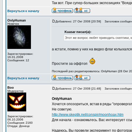
Так вот. При супер-больших экспозициях "Вояд
Вернуться к началу
OnlyHuman
Добавлено: 27 Окт 2008 [20:59]
Заголовок сообщен
Новичок
Kuasar писал(а):
Этот же вопрос любят приводить скептики, к
а кстати, помню у них на видео флаг колыхалс
Зарегистрирован:
16.01.2008
Сообщения: 12
Простите за оффтоп
Последний раз редактировалось: OnlyHuman (28 Окт 200
Вернуться к началу
Boo
Добавлено: 27 Окт 2008 [21:48]
Заголовок сообщен
Модератор
OnlyHuman
Хочется опозориться, встав в ряды "опроверг
Не советую.
http://www.skeptik.net/conspir/moonhoax.htm
Зарегистрирован:
06.10.2006
Для начала - ознакомьтесь. Вас интересует ссы
Сообщения: 2160
Откуда: Донецк
Надеюсь, Вы провели эксперимент по фотогра