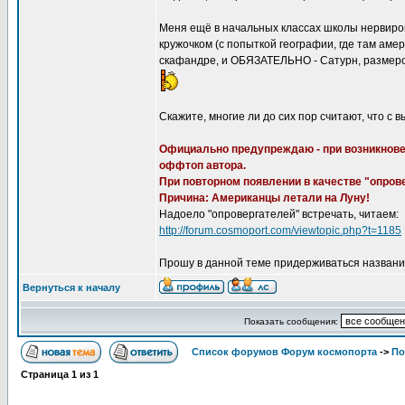
Меня ещё в начальных классах школы нервиро
кружочком (с попыткой географии, где там амер
скафандре, и ОБЯЗАТЕЛЬНО - Сатурн, размеро
Скажите, многие ли до сих пор считают, что с
Официально предупреждаю - при возникновени
оффтоп автора.
При повторном появлении в качестве "опрове
Причина: Американцы летали на Луну!
Надоело "опровергателей" встречать, читаем:
http://forum.cosmoport.com/viewtopic.php?t=1185
Прошу в данной теме придерживаться названи
Вернуться к началу
Показать сообщения:
Список форумов Форум космопорта
->
По
Страница
1
из
1