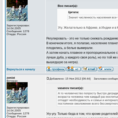
Boo писал(а):
Цитата:
Значит численность населения все-
Зарегистрирован:
Угу. Желательно в Африке, в Индии и в 
14.04.2005
Сообщения: 1278
Откуда: Россия
Регулировать - это не только снижать рождаем
В конечном итоге, я полагаю, население план
плодились, а белые вымирали.
А затем начать плавное и пропорциональное с
лучше дуба, у каждого своя роль), но по той ж
вышедшую за негра).
Вернуться к началу
zenixt
Добавлено: 15 Ноя 2012 [06:44]
Заголовок сообщен
Ветеран
vasanov писал(а):
А то человечество попросту быстро дегради
возраста человека чем каждый раз воспитыв
отпадет необходимость и семьи и интернато
постоянное омоложение всего бессмертного
Зарегистрирован:
14.04.2005
Сообщения: 1278
Угу-угу. Только беда в том, что кроме родител
Откуда: Россия