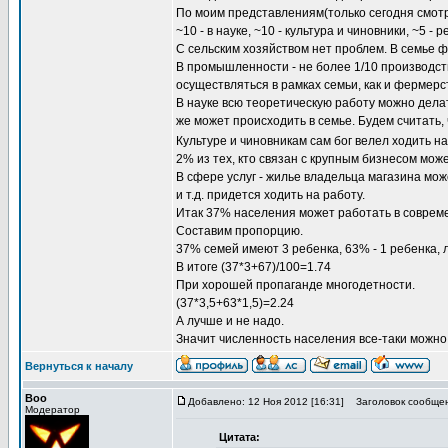
По моим представлениям(только сегодня смотр
~10 - в науке, ~10 - культура и чиновники, ~5 -
С сельским хозяйством нет проблем. В семье ф
В промышленности - не более 1/10 производств
осуществляться в рамках семьи, как и фермерс
В науке всю теоретическую работу можно дела
же может происходить в семье. Будем считать, 
Культуре и чиновникам сам бог велел ходить н
2% из тех, кто связан с крупным бизнесом мож
В сфере услуг - жилье владельца магазина мож
и т.д. придется ходить на работу.
Итак 37% населения может работать в соврем
Составим пропорцию.
37% семей имеют 3 ребенка, 63% - 1 ребенка, 
В итоге (37*3+67)/100=1.74
При хорошей пропаганде многодетности.
(37*3,5+63*1,5)=2.24
А лучше и не надо.
Значит численность населения все-таки можно
Вернуться к началу
Boo
Добавлено: 12 Ноя 2012 [16:31]
Заголовок сообщен
Модератор
Цитата: