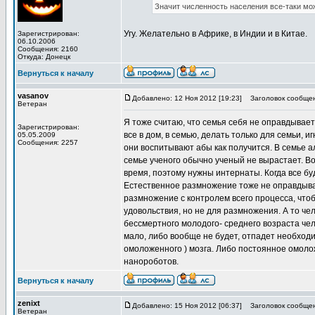
Значит численность населения все-таки мо
Угу. Желательно в Африке, в Индии и в Китае.
Зарегистрирован:
06.10.2006
Сообщения: 2160
Откуда: Донецк
Вернуться к началу
vasanov
Добавлено: 12 Ноя 2012 [19:23]
Заголовок сообщен
Ветеран
Я тоже считаю, что семья себя не оправдывае
Зарегистрирован:
все в дом, в семью, делать только для семьи,
05.05.2009
Сообщения: 2257
они воспитывают абы как получится. В семье а
семье ученого обычно ученый не вырастает. В
время, поэтому нужны интернаты. Когда все буд
Естественное размножение тоже не оправдыва
размножение с контролем всего процесса, чтоб
удовольствия, но не для размножения. А то че
бессмертного молодого- среднего возраста чел
мало, либо вообще не будет, отпадет необходи
омоложенного ) мозга. Либо постоянное омоло
нанороботов.
Вернуться к началу
zenixt
Добавлено: 15 Ноя 2012 [06:37]
Заголовок сообщен
Ветеран