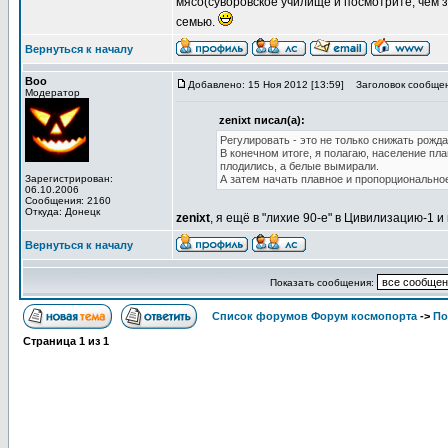
мясо(суворовское училище и посмотрите, чем 
семью.
Вернуться к началу
Boo
Добавлено: 15 Ноя 2012 [13:59]
Заголовок сообщен
Модератор
zenixt писал(а):
Регулировать - это не только снижать рожд
В конечном итоге, я полагаю, население пл
плодились, а белые вымирали.
Зарегистрирован:
А затем начать плавное и пропорционально
06.10.2006
Сообщения: 2160
Откуда: Донецк
zenixt
, я ещё в "лихие 90-е" в Цивилизацию-1 и
Вернуться к началу
Показать сообщения:
Список форумов Форум космопорта
->
По
Страница
1
из
1