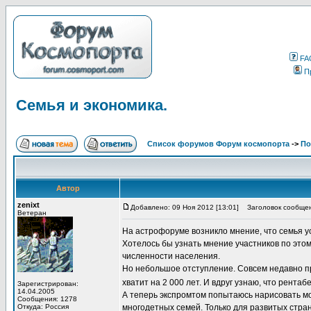
FA
П
Семья и экономика.
Список форумов Форум космопорта
->
По
Автор
zenixt
Добавлено: 09 Ноя 2012 [13:01]
Заголовок сообщени
Ветеран
На астрофоруме возникло мнение, что семья у
Хотелось бы узнать мнение участников по этом
численности населения.
Но небольшое отступление. Совсем недавно пр
хватит на 2 000 лет. И вдруг узнаю, что рента
Зарегистрирован:
14.04.2005
А теперь экспромтом попытаюсь нарисовать м
Сообщения: 1278
Откуда: Россия
многодетных семей. Только для развитых стран