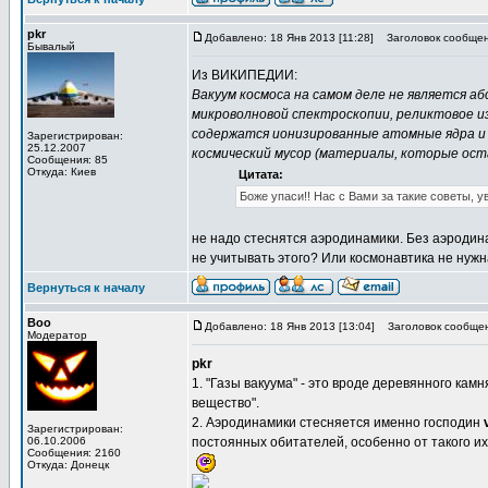
pkr
Добавлено: 18 Янв 2013 [11:28]
Заголовок сообщен
Бывалый
Из ВИКИПЕДИИ:
Вакуум космоса на самом деле не является 
микроволновой спектроскопии, реликтовое из
содержатся ионизированные атомные ядра и 
Зарегистрирован:
25.12.2007
космический мусор (материалы, которые ост
Сообщения: 85
Откуда: Киев
Цитата:
Боже упаси!! Нас с Вами за такие советы, у
не надо стеснятся аэродинамики. Без аэродин
не учитывать этого? Или космонавтика не нужн
Вернуться к началу
Boo
Добавлено: 18 Янв 2013 [13:04]
Заголовок сообщен
Модератор
pkr
1. "Газы вакуума" - это вроде деревянного ка
вещество".
2. Аэродинамики стесняется именно господин
Зарегистрирован:
06.10.2006
постоянных обитателей, особенно от такого и
Сообщения: 2160
Откуда: Донецк