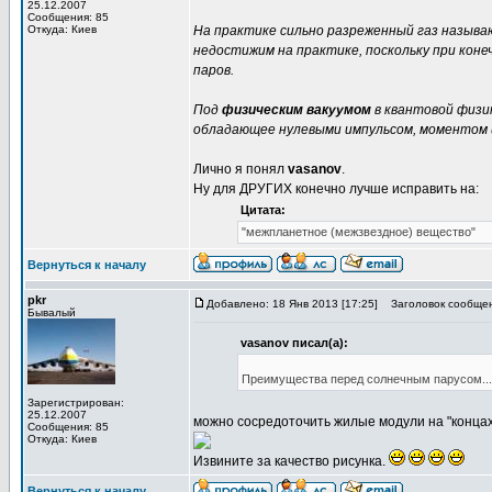
25.12.2007
Сообщения: 85
Откуда: Киев
На практике сильно разреженный газ назыв
недостижим на практике, поскольку при ко
паров.
Под
физическим вакуумом
в квантовой физи
обладающее нулевыми импульсом, моментом и
Лично я понял
vasanov
.
Ну для ДРУГИХ конечно лучше исправить на:
Цитата:
"межпланетное (межзвездное) вещество"
Вернуться к началу
pkr
Добавлено: 18 Янв 2013 [17:25]
Заголовок сообщен
Бывалый
vasanov писал(а):
Преимущества перед солнечным парусом...
Зарегистрирован:
25.12.2007
можно сосредоточить жилые модули на "концах
Сообщения: 85
Откуда: Киев
Извините за качество рисунка.
Вернуться к началу