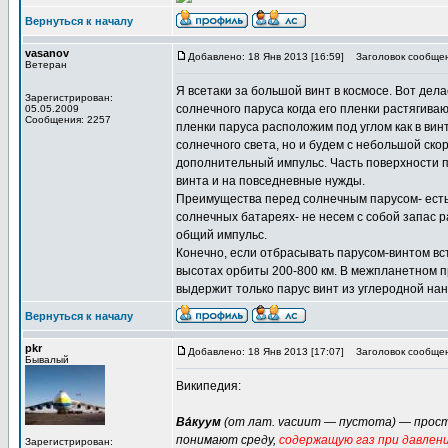
Вернуться к началу
vasanov
Добавлено: 18 Янв 2013 [16:59]
Заголовок сообщен
Ветеран
Я всетаки за большой винт в космосе. Вот дел
Зарегистрирован:
солнечного паруса когда его пленки растягива
05.05.2009
Сообщения: 2257
пленки паруса расположим под углом как в вин
солнечного света, но и будем с небольшой ск
дополнительный импульс. Часть поверхности п
винта и на повседневные нужды.
Преимущества перед солнечным парусом- есть
солнечных батареях- не несем с собой запас 
общий импульс.
Конечно, если отбрасывать парусом-винтом вс
высотах орбиты 200-800 км. В межпланетном пр
выдержит только парус винт из углеродной на
Вернуться к началу
pkr
Добавлено: 18 Янв 2013 [17:07]
Заголовок сообщен
Бывалый
Википедия:
Ва́куум
(от лат. vacuum — пустота) — прост
понимают среду,
содержащую газ при давлен
Зарегистрирован: