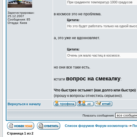
При градиенте температур 1000 градусов
Зарегистрирован:
в космосе это не проблема.
25.12.2007
Сообщения: 85
Цитата:
Откуда: Киев
Но это будет работать только на одной высо
а, это уже не вдохновляет.
Цитата:
Очень уж мало частиц в космосе.
но они все таки есть.
вопрос на смекалку
кстати
:
Что быстрее остынет (как долго или быстро) 
(прошу к вопросы отнестись серьезно).
Вернуться к началу
Показать сообщения:
Список форумов Форум космопорта
->
По
Страница
1
из
2