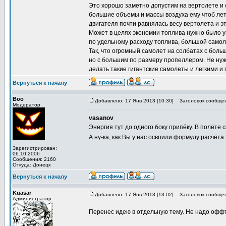
Это хорошо заметно допустим на вертолете и 
большие объемы и массы воздуха ему чтоб лете
двигателя почти равнялась весу вертолета и эт
Может в целях экономии топлива нужно было ув
по удельному расходу топлива, большой самол
Так, что огромный самолет на солбатах с бол
но с большим по размеру пропеллером. Не ну
делать такие гигантские самолеты и легкими и
Вернуться к началу
Boo
Добавлено: 17 Янв 2013 [10:30]
Заголовок сообщен
Модератор
vasanov
Энергия тут до одного боку припёку. В полёте 
А ну-ка, как Вы у нас освоили формулу расчёта
Зарегистрирован:
06.10.2006
Сообщения: 2160
Откуда: Донецк
Вернуться к началу
Kuasar
Добавлено: 17 Янв 2013 [13:02]
Заголовок сообщен
Администратор
Перенес идею в отдельную тему. Не надо офф