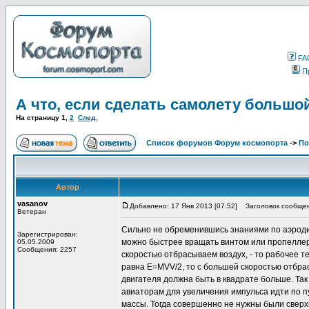
FA
П
А что, если сделать самолету большо
На страницу
1
,
2
След.
Список форумов Форум космопорта
->
По
Автор
vasanov
Добавлено: 17 Янв 2013 [07:52]
Заголовок сообщен
Ветеран
Сильно не обременившись знаниями по аэроди
Зарегистрирован:
можно быстрее вращать винтом или пропеллеро
05.05.2009
Сообщения: 2257
скоростью отбрасываем воздух, - то рабочее те
равна E=MVV/2, то с большей скоростью отбра
двигателя должна быть в квадрате больше. Так
авиаторам для увеличения импульса идти по п
массы. Тогда совершенно не нужны были свер