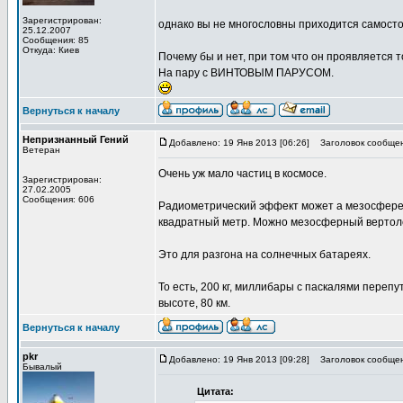
Зарегистрирован:
однако вы не многословны приходится самост
25.12.2007
Сообщения: 85
Откуда: Киев
Почему бы и нет, при том что он проявляется т
На пару с ВИНТОВЫМ ПАРУСОМ.
Вернуться к началу
Непризнанный Гений
Добавлено: 19 Янв 2013 [06:26]
Заголовок сообщен
Ветеран
Очень уж мало частиц в космосе.
Зарегистрирован:
27.02.2005
Сообщения: 606
Радиометрический эффект может а мезосфере р
квадратный метр. Можно мезосферный вертоле
Это для разгона на солнечных батареях.
То есть, 200 кг, миллибары с паскалями перепу
высоте, 80 км.
Вернуться к началу
pkr
Добавлено: 19 Янв 2013 [09:28]
Заголовок сообщен
Бывалый
Цитата: