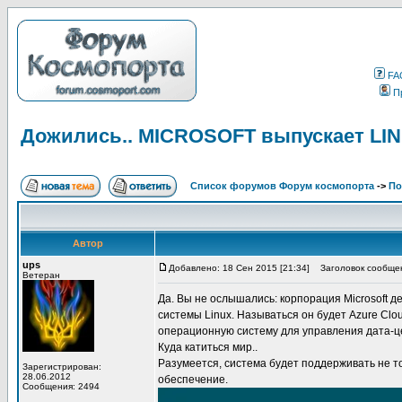
FA
П
Дожились.. MICROSOFT выпускает LI
Список форумов Форум космопорта
->
По
Автор
ups
Добавлено: 18 Сен 2015 [21:34]
Заголовок сообщен
Ветеран
Да. Вы не ослышались: корпорация Microsoft 
системы Linux. Называться он будет Azure Clo
операционную систему для управления дата-це
Куда катиться мир..
Разумеется, система будет поддерживать не то
Зарегистрирован:
28.06.2012
обеспечение.
Сообщения: 2494