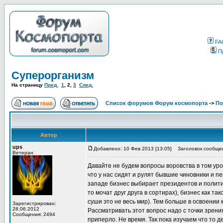
FA
П
Суперорганизм
На страницу
Пред.
1
,
2
,
3
След.
Список форумов Форум космопорта
->
По
Автор
ups
Добавлено: 10 Фев 2013 [13:05]
Заголовок сообще
Ветеран
Давайте не будем вопросы воровства в том уро
что у нас сидят и рулят бывшие чиновники и п
западе бизнес выбирает президентов и политик
то мочат друг друга в сортирах), бизнес как та
суши это не весь мир). Тем больше в освоени
Зарегистрирован:
28.06.2012
Рассматривать этот вопрос надо с точки зрения
Сообщения: 2494
приперло. Не время. Так пока изучаем что то д