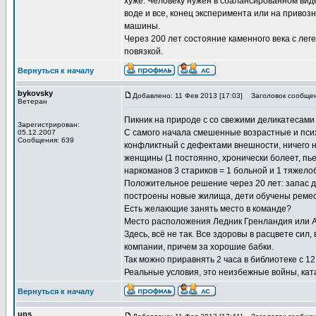
хуже. Человеку нужен в сбалансированном вид
воде и все, конец эксперимента или на привозн
машины.
Через 200 лет состояние каменного века с леге
повязкой.
Вернуться к началу
bykovsky
Добавлено: 11 Фев 2013 [17:03]
Заголовок сообщен
Ветеран
Пикник на природе с со свежими деликатесами
Зарегистрирован:
С самого начала смешенные возрастные и пси
05.12.2007
Сообщения: 639
конфликтный с дефектами внешности, ничего не
женщины (1 постоянно, хронически болеет, пьет
наркоманов 3 стариков = 1 больной и 1 тяжело
Положительное решение через 20 лет: запас др
построены новые жилища, дети обучены ремесл
Есть желающие занять место в команде?
Место расположения Ледник Гренландия или Ан
Здесь, всё не так. Все здоровы в расцвете си
компании, причем за хорошие бабки.
Так можно приравнять 2 часа в библиотеке с 12
Реальные условия, это неизбежные войны, кат
Вернуться к началу
ups