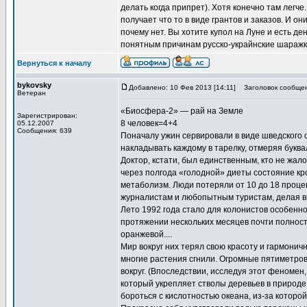
делать когда припрет). Хотя конечно там легч
получает что то в виде грантов и заказов. И о
почему нет. Вы хотите купол на Луне и есть де
понятным причинам русско-украйнские шаражк
Вернуться к началу
bykovsky
Добавлено: 10 Фев 2013 [14:11]
Заголовок сообщен
Ветеран
«Биосфера-2» — рай на Земле
Зарегистрирован:
8 человек=4+4
05.12.2007
Сообщения: 639
Поначалу ужин сервировали в виде шведского с
накладывать каждому в тарелку, отмеряя буквал
Доктор, кстати, был единственным, кто не жал
через полгода «голодной» диеты состояние кр
метаболизм. Люди потеряли от 10 до 18 проце
журналистам и любопытным туристам, делая вид,
Лето 1992 года стало для колонистов особенн
протяжении нескольких месяцев почти полность
оранжевой....
Мир вокруг них терял свою красоту и гармонич
многие растения сгнили. Огромные пятиметров
вокруг. (Впоследствии, исследуя этот феномен,
который укрепляет стволы деревьев в природе
бороться с кислотностью океана, из-за котор