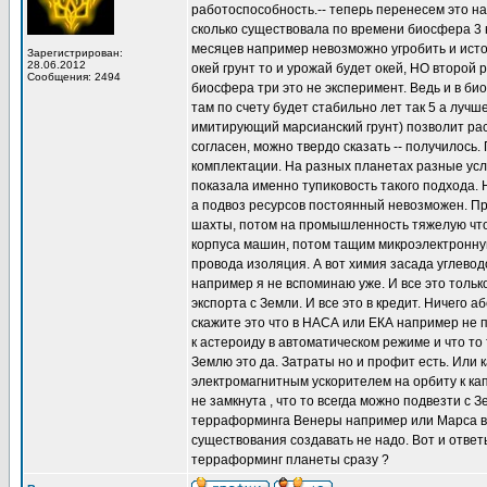
работоспособность.-- теперь перенесем это н
сколько существовала по времени биосфера 3 н
месяцев например невозможно угробить и истощ
Зарегистрирован:
28.06.2012
окей грунт то и урожай будет окей, НО второй
Сообщения: 2494
биосфера три это не эксперимент. Ведь и в б
там по счету будет стабильно лет так 5 а лучш
имитирующий марсианский грунт) позволит расш
согласен, можно твердо сказать -- получилось
комплектации. На разных планетах разные усло
показала именно тупиковость такого подхода. Н
а подвоз ресурсов постоянный невозможен. П
шахты, потом на промышленность тяжелую чтоб
корпуса машин, потом тащим микроэлектронную
провода изоляция. А вот химия засада углево
например я не вспоминаю уже. И все это тольк
экспорта с Земли. И все это в кредит. Ничего 
скажите это что в НАСА или ЕКА например не 
к астероиду в автоматическом режиме и что то
Землю это да. Затраты но и профит есть. Или 
электромагнитным ускорителем на орбиту к кап
не замкнута , что то всегда можно подвезти с 
терраформинга Венеры например или Марса вс
существования создавать не надо. Вот и ответ
терраформинг планеты сразу ?