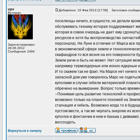
ups
Добавлено: 10 Фев 2013 [17:58]
Заголовок сообще
Ветеран
поселенцы ничего, в сущности, не делали кром
обслуживать технику которая поддерживает жи
которая в совою очередь не дает ему сдохнуть
ресурсов и хотя бы воспроизводство запчастей
персонала). Не Луне в отличие от Марса все п
Зарегистрирован:
28.06.2012
в экономической сфере земли и технологическо
Сообщения: 2494
скафандров то вся возня на его поверхности б
Земли речи и быть не может. Нет ситуация мо
например термоядерные или ионно-ядерные ко
И то скажем так не факт. На Марсе нет ничего 
запасной дом уже говорилось Марс не годитьс
куполами в случае гибели материнской планеты
обречено на вымирание. Вопрос только времен
--Понимаю цель развитие технологий и профес
возможно только на планете похожей на Земл
стагнация и гибель. Возможно когда то в буду
пустом месте, а так же черпать энергию из все
куполок и фонтанчик в нем и банька с девками)
воссоздать.
Вернуться к началу