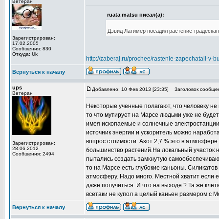
Ветеран
ruata matsu писал(а):
Дэвид Латимер посадил растение традескан
Зарегистрирован:
17.02.2005
Сообщения: 830
Откуда: Uk
http://zaberaj.ru/prochee/rastenie-zapechatali-v-
Вернуться к началу
ups
Добавлено: 10 Фев 2013 [23:35]
Заголовок сообще
Ветеран
Некоторые ученные полагают, что человеку не 
то что мутирует на Марсе людьми уже не будет.
имея ископаемые и солнечные электростанции,
источник энергии и ускоритель можно наработ
вопрос стоимости. Азот 2,7 % это в атмосфере
Зарегистрирован:
28.06.2012
большинство растений.На локальный участок на
Сообщения: 2494
пытались создать замкнутую самообеспечивающ
то на Марсе есть глубокие каньоны. Силикатов
атмосферу. Надо много. Местной хватит если е
даже получиться. И что на выходе ? Та же кле
всетаки не купол а целый каньен размером с М
Вернуться к началу