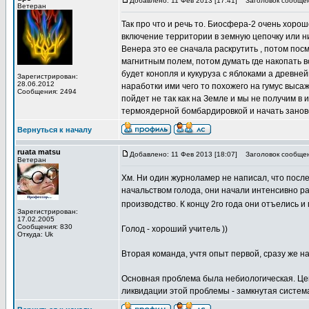
Добавлено: 11 Фев 2013 [17:41]
Заголовок сообщен
Ветеран
Так про что и речь то. Биосфера-2 очень хорош
включение территории в земную цепочку или н
Венера это ее сначала раскрутить , потом посм
магнитным полем, потом думать где накопать в
будет конопля и кукуруза с яблоками а древней
Зарегистрирован:
28.06.2012
наработки ими чего то похожего на гумус высаж
Сообщения: 2494
пойдет не так как на Земле и мы не получим в 
термоядерной бомбардировкой и начать занов
Вернуться к началу
ruata matsu
Добавлено: 11 Фев 2013 [18:07]
Заголовок сообщен
Ветеран
Хм. Ни один журноламер не написал, что посл
начальством голода, они начали интенсивно р
производство. К концу 2го года они отъелись 
Зарегистрирован:
17.02.2005
Сообщения: 830
Голод - хороший учитель ))
Откуда: Uk
Вторая команда, учтя опыт первой, сразу же н
Основная проблема была небиологическая. Це
ликвидации этой проблемы - замкнутая систем