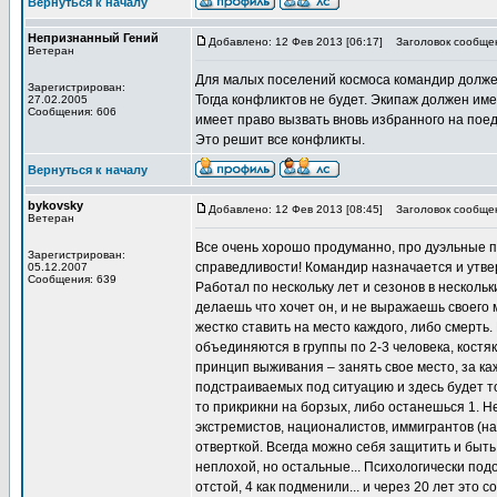
Вернуться к началу
Непризнанный Гений
Добавлено: 12 Фев 2013 [06:17]
Заголовок сообще
Ветеран
Для малых поселений космоса командир долже
Зарегистрирован:
Тогда конфликтов не будет. Экипаж должен име
27.02.2005
Сообщения: 606
имеет право вызвать вновь избранного на пое
Это решит все конфликты.
Вернуться к началу
bykovsky
Добавлено: 12 Фев 2013 [08:45]
Заголовок сообще
Ветеран
Все очень хорошо продуманно, про дуэльные п
Зарегистрирован:
справедливости! Командир назначается и утве
05.12.2007
Сообщения: 639
Работал по нескольку лет и сезонов в нескольк
делаешь что хочет он, и не выражаешь своего м
жестко ставить на место каждого, либо смерть
объединяются в группы по 2-3 человека, костя
принцип выживания – занять свое место, за к
подстраиваемых под ситуацию и здесь будет то
то прикрикни на борзых, либо останешься 1. Н
экстремистов, националистов, иммигрантов (на
отверткой. Всегда можно себя защитить и быть
неплохой, но остальные... Психологически под
отстой, 4 как подменили... и через 20 лет это 