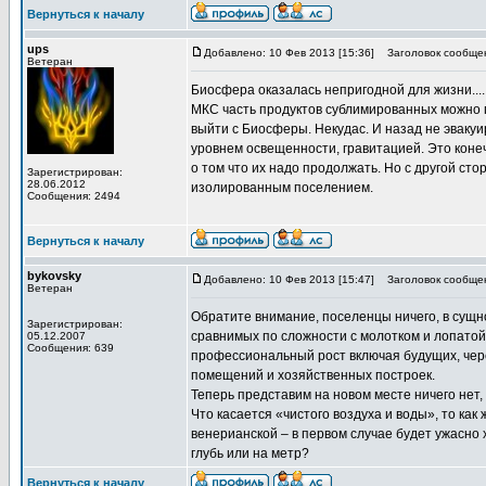
Вернуться к началу
ups
Добавлено: 10 Фев 2013 [15:36]
Заголовок сообще
Ветеран
Биосфера оказалась непригодной для жизни....
МКС часть продуктов сублимированных можно п
выйти с Биосферы. Некудас. И назад не эваку
уровнем освещенности, гравитацией. Это конеч
о том что их надо продолжать. Но с другой ст
Зарегистрирован:
28.06.2012
изолированным поселением.
Сообщения: 2494
Вернуться к началу
bykovsky
Добавлено: 10 Фев 2013 [15:47]
Заголовок сообще
Ветеран
Обратите внимание, поселенцы ничего, в сущно
Зарегистрирован:
сравнимых по сложности с молотком и лопатой 
05.12.2007
Сообщения: 639
профессиональный рост включая будущих, чер
помещений и хозяйственных построек.
Теперь представим на новом месте ничего нет, 
Что касается «чистого воздуха и воды», то как
венерианской – в первом случае будет ужасно х
глубь или на метр?
Вернуться к началу