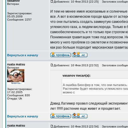
vasanov
Добавлено: 10 Фев 2013 [22:25]
Заголовок сообще
Ветеран
И тем не менее имея ископаемые и солнечные э
Зарегистрирован:
все. А вот в космическом городе вдали от аст
05.05.2009
Сообщения: 2257
что они пытались создать замкнутую самообес
углекислого газа, а людям кислорода. Только в
самообеспеченность и то только при строгом к
Пониженная гравитация тоже под вопросом. Не
много у него проблем со скелетом и позвоночн
как раз больше подходит марсианская гравита
Вернуться к началу
ruata matsu
Добавлено: 10 Фев 2013 [22:52]
Заголовок сообще
Ветеран
vasanov писал(а):
А ошибка Биосфер в том, что они пытались
Растениям будет нехватать углекислого газ
Зарегистрирован:
17.02.2005
можно с
Сообщения: 830
Откуда: Uk
Дэвид Латимер провел следующий эксперимент.
лет !!!!!!! растение еще живет и процветает.
Вернуться к началу
ruata matsu
Добавлено: 10 Фев 2013 [22:54]
Заголовок сообще