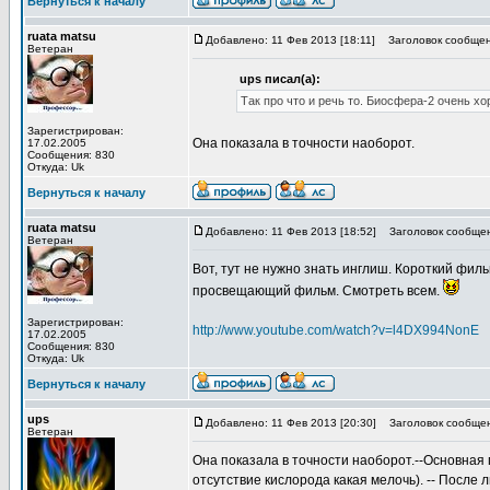
Вернуться к началу
ruata matsu
Добавлено: 11 Фев 2013 [18:11]
Заголовок сообщен
Ветеран
ups писал(а):
Так про что и речь то. Биосфера-2 очень хо
Зарегистрирован:
Она показала в точности наоборот.
17.02.2005
Сообщения: 830
Откуда: Uk
Вернуться к началу
ruata matsu
Добавлено: 11 Фев 2013 [18:52]
Заголовок сообщен
Ветеран
Вот, тут не нужно знать инглиш. Короткий фил
просвещающий фильм. Смотреть всем.
Зарегистрирован:
http://www.youtube.com/watch?v=l4DX994NonE
17.02.2005
Сообщения: 830
Откуда: Uk
Вернуться к началу
ups
Добавлено: 11 Фев 2013 [20:30]
Заголовок сообщен
Ветеран
Она показала в точности наоборот.--Основная 
отсутствие кислорода какая мелочь). -- После