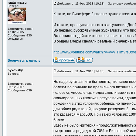
ruata matsu
Добавлено: 11 Фев 2013 [10:13]
Заголовок сообщен
Ветеран
Кстати, по Биосфере-2 вполне нужно отвести 
И кстати, прослушал вот єто выступление Джей
Зарегистрирован:
Во первых, русскоязычные журналисты что пис
17.02.2005
Сообщения: 830
Эксперимент действительно очень интересный 
Откуда: Uk
В общем амеры сделали реальный скачек на эт
http://www.youtube.com/watch?v=vVy_FlmVfe0&f
Вернуться к началу
bykovsky
Добавлено: 11 Фев 2013 [14:46]
Заголовок сообщен
Ветеран
Не надо ругаться, что бы понять, что такое н
Зарегистрирован:
болеют по причине не правильного питания и 
05.12.2007
Сообщения: 639
человека, «поселенцы» едва смогли выжить в т
складированных (включая ресурс почвы, здания
рождения в этих условиях ребенка, но где-нибуд
для обоих родителей, в случае рождения 2... и
это касается Марс500. При таких условиях 100
более.
Здесь не было критерия «продолжительность 
смертность среди детей 70%, в Биосфере2 или 