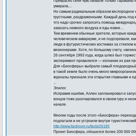
Прекрасно себя чувствовали только тараканы 
умирала....
Но самым радикальным образом кислородное го
грустными, раздраженными. Каждый день под к
что надо срочно запросить помощь международ
заказать немного воздуха и еды извне....
Тем временем обычные зрители, которые кажды
человеческом аквариуме, и не подозревали, как
люди в футуристических костюмах за стеклом 
визионерами. Хотя, по большому счету, «визио
26 сентября 1993 года, когда шлюз был торже
эксперимент провалился — изгнание из рая про
Для «Биосферы» выбрали самый плодородный ч
в такой земле было очень много микроорганиз
журналы признали эти открытия главными и 
...
Эпилог.
Исправив ошибки, Аллен запланировал и запуст
концов тоже разочаровался в своем гуру и не
начале.
Многие годы после этого «Биосфера» переходил
подлатали и не устроили внутри туристический
http://www.factroom.ru/facts/26185
Проект Биосфера, обошелся более 200 000 000