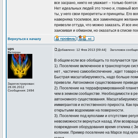
все засрано, никто не уважает – только боятся и
Нет идеальных людей это точно и, главный воп
ты, у него свои приоритеты и принципы. Его воп
наверняка тоскливое, все заменяющее желание 
привезли оттуда, что можно заказать. И все и
заискивая и обманом, но оказаться в списке по
Вернуться к началу
ups
Добавлено: 12 Фев 2013 [09:44]
Заголовок сообще
Ветеран
В общем если все обобщить то получается три
1). Поселение включенное в транспортную сис
нет , частично самообеспечение , идет товар
Быстрая масштабируемость, надо больше помещ
привезли. Автономное существование приведет
Зарегистрирован:
28.06.2012
2). Поселение на терраформированной планете
Сообщения: 2494
чем в земном сообществе. Необходимости в ре
автономного существования. Масштабируемость
иммигрантов и естественного прироста. Как 
открытыми водоемами на поверхности.
3). Поселение под куполами и отсутствие рег
невозможности вернуться назад. Или возвраще
повреждения оборудования время отклика с З
колонии. Пример поселение на Марсе под куп