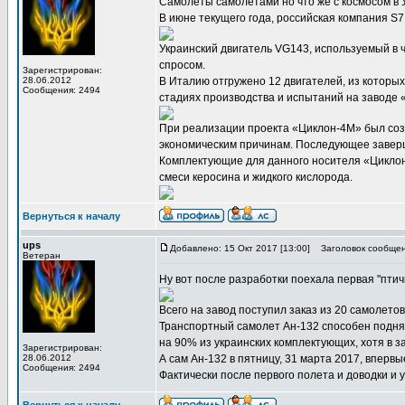
Самолеты самолетами но что же с космосом в
В июне текущего года, российская компания S
Украинский двигатель VG143, используемый в 
спросом.
Зарегистрирован:
28.06.2012
В Италию отгружено 12 двигателей, из которых
Сообщения: 2494
стадиях производства и испытаний на заводе
При реализации проекта «Циклон-4М» был соз
экономическим причинам. Последующее заверш
Комплектующие для данного носителя «Циклон-
смеси керосина и жидкого кислорода.
Вернуться к началу
ups
Добавлено: 15 Окт 2017 [13:00]
Заголовок сообщен
Ветеран
Ну вот после разработки поехала первая "птич
Всего на завод поступил заказ из 20 самолетов
Транспортный самолет Ан-132 способен поднять
на 90% из украинских комплектующих, хотя в 
Зарегистрирован:
28.06.2012
А сам Ан-132 в пятницу, 31 марта 2017, впервы
Сообщения: 2494
Фактически после первого полета и доводки и