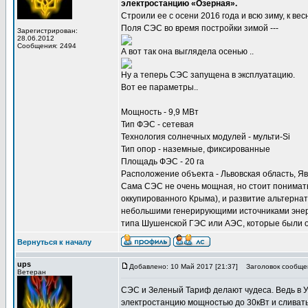
электростанцию «Озерная».
Строили ее с осени 2016 года и всю зиму, к ве
Поля СЭС во время постройки зимой ---
Зарегистрирован:
28.06.2012
Сообщения: 2494
А вот так она выглядела осенью ..
Ну а теперь СЭС запущена в эксплуатацию.
Вот ее параметры..
Мощность - 9,9 МВт
Тип ФЭС - сетевая
Технология солнечных модулей - мульти-Si
Тип опор - наземные, фиксированные
Площадь ФЭС - 20 га
Расположение объекта - Львовская область, Яв
Сама СЭС не очень мощная, но стоит понимать,
оккупированного Крыма), и развитие альтерна
небольшими генерирующими источниками энерг
типа Шушенской ГЭС или АЭС, которые были оп
Вернуться к началу
ups
Добавлено: 10 Май 2017 [21:37]
Заголовок сообще
Ветеран
СЭС и Зеленый Тариф делают чудеса. Ведь в У
электростанцию мощностью до 30кВт и сливать и