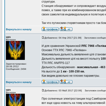
структуре.
Станция обнаруживает и сопровождает воздушн
помех, а также при их комбинированном возде
своих самолетов индивидуальную и полетную 
.
Так что путинским стервятникам просто так бом
Вернуться к началу
ups
Добавлено: 04 Апр 2017 [21:39]
Заголовок сообщен
Ветеран
И для сравнения Украинской
РЛС 79К6 «Пелік
Основні ТТХ РЛС 79К6 «Пелікан»
Максимальна дальність виявлення цілі станов
Дальність виявлення цілі на висоті польоту
100
ТТХ РЛС AN/FPS-117
Зарегистрирован:
28.06.2012
Дальность обнаружения -
максимальная - 463
Сообщения: 2494
На высоте до
1 км - 100-150 км.
Как видим довольно не плохие параметры.
Вернуться к началу
ups
Добавлено: 03 Май 2017 [22:06]
Заголовок сообще
Ветеран
Про солнечные электростанции под Самбором Л
вот еще одна новость на тему альтернативной 