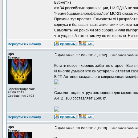
Бурже" из
аж 34 российских организации, НИ ОДНА не зак
"неимебщийаналогоффвмИре" МС-21 оказались
Причина тут простая. Самолеты АН разработан
корпуса и большая часть авионики и систем на
Самолеты же роисиян это сборка и кучи импор
что угодно. А такое никому не интересно. Ничег
Вернуться к началу
ups
Добавлено: 27 Июн 2017 [00:52]
Заголовок сообще
Ветеран
Кстати новое - хорошо забытое старое . Все з
И многие думают что он устарел и отлетал сво
В ГП Антонов создана его современная моди
..
Зарегистрирован:
28.06.2012
Самолет поднял груз рекордного для своего кла
Сообщения: 2494
Ан−2−100 составляет 1500 кг.
...
Вернуться к началу
ups
Добавлено: 20 Июл 2017 [19:19]
Заголовок сообще
Ветеран