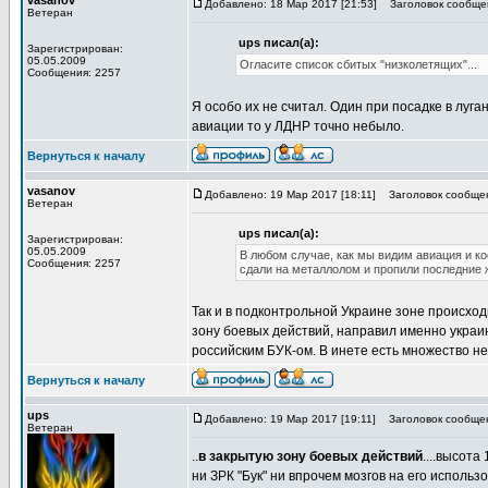
vasanov
Добавлено: 18 Мар 2017 [21:53]
Заголовок сообще
Ветеран
ups писал(а):
Зарегистрирован:
05.05.2009
Огласите список сбитых "низколетящих"...
Сообщения: 2257
Я особо их не считал. Один при посадке в луг
авиации то у ЛДНР точно небыло.
Вернуться к началу
vasanov
Добавлено: 19 Мар 2017 [18:11]
Заголовок сообще
Ветеран
ups писал(а):
Зарегистрирован:
05.05.2009
В любом случае, как мы видим авиация и ко
Сообщения: 2257
сдали на металлолом и пропили последние 
Так и в подконтрольной Украине зоне происход
зону боевых действий, направил именно украин
российским БУК-ом. В инете есть множество не
Вернуться к началу
ups
Добавлено: 19 Мар 2017 [19:11]
Заголовок сообще
Ветеран
..
в закрытую зону боевых действий
....высота
ни ЗРК "Бук" ни впрочем мозгов на его использ