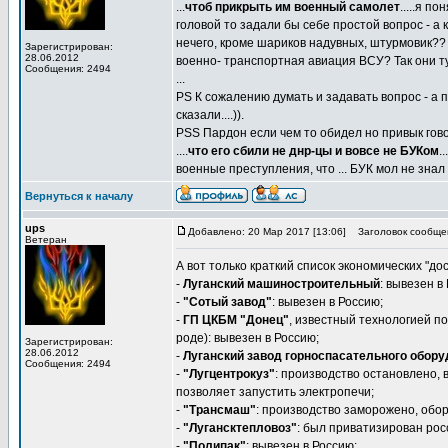
...
чтоб прикрыть им военный самолет
.....я п
головой то задали бы себе простой вопрос - а
нечего, кроме шариков надувных, штурмовик??
Зарегистрирован:
28.06.2012
военно- транспортная авиация ВСУ? Так они ту
Сообщения: 2494
...
PS К сожалению думать и задавать вопрос - а по
сказали....)).
PSS Пардон если чем то обидел но привык гов
....
что его сбили не днр-цы и вовсе не БУКом
.
военные преступления, что ... БУК мол не знал
Вернуться к началу
ups
Добавлено: 20 Мар 2017 [13:06]
Заголовок сообще
Ветеран
А вот только краткий список экономических "до
-
Луганский машиностроительный
: вывезен в
-
"Сотый завод"
: вывезен в Россию;
-
ГП ЦКБМ "Донец"
, известный технологией 
роде): вывезен в Россию;
Зарегистрирован:
28.06.2012
-
Луганский завод горноспасательного обору
Сообщения: 2494
-
"Лугцентрокуз"
: производство остановлено, 
позволяет запустить электропечи;
-
"Трансмаш"
: производство заморожено, обо
-
"Лугансктепловоз"
: был приватизирован рос
-
"Полипак"
: вывезен в Россию;