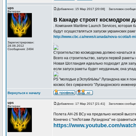
ups
Добавлено: 15 Мар 2017 [20:08]
Заголовок сообще
Ветеран
В Канаде строят космодром д
. Компания Maritime Launch Services, которая
будут осуществляться запуски украинских рак
http://www.cbc.ca/news/canada/nova-scotia/t-mi
.
Зарегистрирован:
28.06.2012
Сообщения: 2494
Строительство космодрома должно начаться в 2
Всего на строительство, запуск первой ракеты
Новая Шотландия идеально подходит для запус
если запуск ракеты будет неудачным, она упаде
PS "молодые рЭспублЫкы" Лугандона как я пони
космос без сумрачного "Лугандонского инженерн
Вернуться к началу
ups
Добавлено: 17 Мар 2017 [21:41]
Заголовок сообще
Ветеран
Полета АН-26 ВСу на предельно низкой высоте.
Конечно с "пяЛотами Лугандона" не сравниться))
https://www.youtube.com/wat