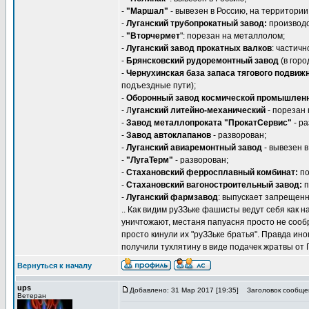
-
"Маршал"
- вывезен в Россию, на территории
-
Луганский трубопрокатный завод:
производс
-
"Вторчермет
": порезан на металлолом;
-
Луганский завод прокатных валков
: частич
-
Брянсковский рудоремонтный завод
(в горо
-
Чернухинская база запаса тягового подвиж
подъездные пути);
-
Оборонный завод космической промышлен
- Л
уганский литейно-механический
- порезан
-
Завод металлопроката "ПрокатСервис"
- ра
-
Завод автоклапанов
- разворован;
-
Луганский авиаремонтный завод
- вывезен в
-
"ЛугаТерм"
- разворован;
-
Стахановский ферросплавный комбинат:
по
-
Стахановский вагоностроительный завод:
п
-
Луганский фармзавод
: выпускает запрещен
.. Как видим руЗЗьке фашисты ведут себя как 
уничтожают, местаня папуасня просто не сообр
просто кинули их "руЗЗьке братья". Правда ино
получили тухлятину в виде подачек жратвы от
Вернуться к началу
ups
Добавлено: 31 Мар 2017 [19:35]
Заголовок сообще
Ветеран