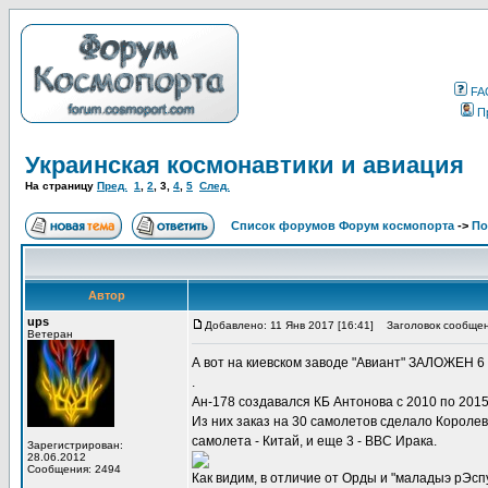
FA
П
Украинская космонавтики и авиация
На страницу
Пред.
1
,
2
,
3
,
4
,
5
След.
Список форумов Форум космопорта
->
По
Автор
ups
Добавлено: 11 Янв 2017 [16:41]
Заголовок сообщен
Ветеран
А вот на киевском заводе "Авиант" ЗАЛОЖЕН
.
Ан-178 создавался КБ Антонова с 2010 по 2015
Из них заказ на 30 самолетов сделало Королевс
самолета - Китай, и еще 3 - ВВС Ирака.
Зарегистрирован:
28.06.2012
Сообщения: 2494
Как видим, в отличие от Орды и "маладыэ рЭсп