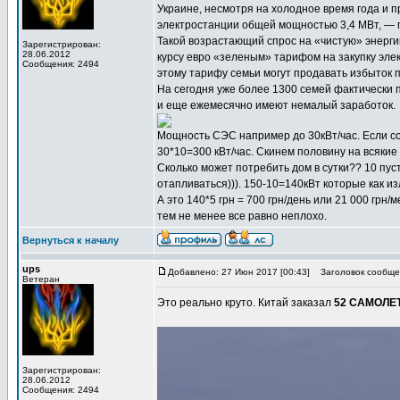
Украине, несмотря на холодное время года и 
электростанции общей мощностью 3,4 МВт, — 
Такой возрастающий спрос на «чистую» энерги
Зарегистрирован:
28.06.2012
курсу евро «зеленым» тарифом на закупку эле
Сообщения: 2494
этому тарифу семьи могут продавать избыток п
На сегодня уже более 1300 семей фактически 
и еще ежемесячно имеют немалый заработок.
Мощность СЭС например до 30кВт/час. Если со
30*10=300 кВт/час. Скинем половину на всякие 
Сколько может потребить дом в сутки?? 10 пуст
отапливаться))). 150-10=140кВт которые как и
А это 140*5 грн = 700 грн/день или 21 000 грн
тем не менее все равно неплохо.
Вернуться к началу
ups
Добавлено: 27 Июн 2017 [00:43]
Заголовок сообще
Ветеран
Это реально круто. Китай заказал
52 САМОЛЕ
Зарегистрирован:
28.06.2012
Сообщения: 2494