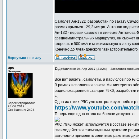
.
Самолет Ан-132D разработан по заказу Саудовск
размах крыльев - 29,2 метра. Антонов подпис
Ан-132 - первый самолет в линейке Антонова
б
среднемагистральных маршрутах, он сможет вы
скорость в 500 км/ч и максимальную высоту кре
Конечно до Лугандонского "авиастроительного ген
Вернуться к началу
ups
Добавлено: 04 Апр 2017 [21:24]
Заголовок сообщен
Ветеран
Все вот ракеты, самолеты, а пару слов про РЛ
В рамках исполнения заказа Министерства о
радиолокационной станции 79К6, разработки 
».
Одна их таких РЛС уже контролирует небо в р-
Зарегистрирован:
28.06.2012
https://www.youtube.com/wat
Сообщения: 2494
Теперь еще одна стала на боевое дежурство.
РЛС 79К6 может используется в составе зенит
взаимодействия с командными пунктами регио
автономно применять зенитные ракетные диви