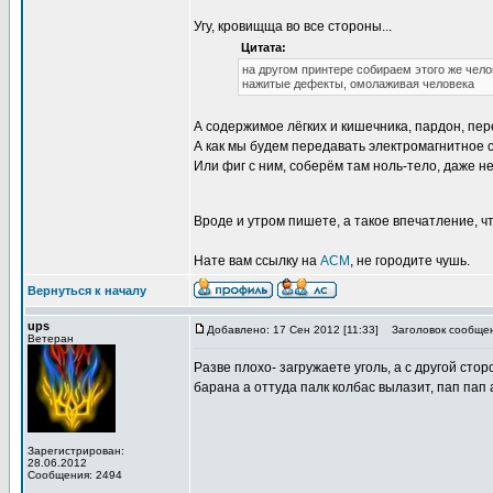
Угу, кровищща во все стороны...
Цитата:
на другом принтере собираем этого же челов
нажитые дефекты, омолаживая человека
А содержимое лёгких и кишечника, пардон, пе
А как мы будем передавать электромагнитное 
Или фиг с ним, соберём там ноль-тело, даже не
Вроде и утром пишете, а такое впечатление, ч
Нате вам ссылку на
АСМ
, не городите чушь.
Вернуться к началу
ups
Добавлено: 17 Сен 2012 [11:33]
Заголовок сообщен
Ветеран
Разве плохо- загружаете уголь, а с другой сто
барана а оттуда палк колбас вылазит, пап пап а
Зарегистрирован:
28.06.2012
Сообщения: 2494