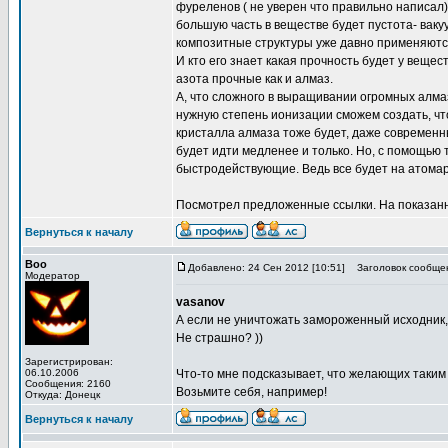
фуреленов ( не уверен что правильно написал
большую часть в веществе будет пустота- вакуу
композитные структуры уже давно применяются
И кто его знает какая прочность будет у веще
азота прочные как и алмаз.
А, что сложного в выращивании огромных алма
нужную степень ионизации сможем создать, чт
кристалла алмаза тоже будет, даже современ
будет идти медленее и только. Но, с помощью
быстродействующие. Ведь все будет на атомар
Посмотрел предложенные ссылки. На показа
Вернуться к началу
Boo
Добавлено: 24 Сен 2012 [10:51]
Заголовок сообще
Модератор
vasanov
А если не уничтожать замороженный исходник,
Не страшно? ))
Зарегистрирован:
06.10.2006
Что-то мне подсказывает, что желающих таким
Сообщения: 2160
Возьмите себя, например!
Откуда: Донецк
Вернуться к началу