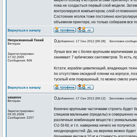
какуюто основу к которой атомы прилипнут и о
пока не создасться первый слой модели. Затем
контролируеся компьютером, слой отложенног
Состояние иголок тоже постоянно контролиру
объемном принтере, но только собираем все п
Вернуться к началу
Непризнанный Гений
Добавлено: 17 Сен 2012 [06:28]
Заголовок сообще
Ветеран
Лучше все же с более крупными кирпичиками ра
Зарегистрирован:
занимает 7 кубических сантиметров. То есть, 
27.02.2005
Сообщения: 606
Кстати, корабли цивилизаций, владеющих техн
по отсутствию оксидной пленки на корпусе, по
тусклый или покрашеный, то можно смело унич
Вернуться к началу
vasanov
Добавлено: 17 Сен 2012 [09:12]
Заголовок сообще
Ветеран
Конечно крупными частичками строить будет б
Зарегистрирован:
слишком маленькие (пределы) и совершенно н
05.05.2009
Сообщения: 2257
различные комбинации веществ с уникальными
CU-SI-NI, и т.п. наверняка ничего не получитс
неоднородностей. Да, на верняка можно будет 
бронивике весом в 10 кг и стоимость изготов