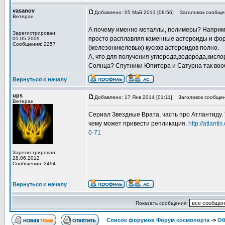
vasanov
Добавлено: 05 Май 2013 [08:56]
Заголовок сообще
Ветеран
А почему именно металлы, полимеры? Наприме
Зарегистрирован:
просто расплавляя каменные астероиды и фор
05.05.2009
Сообщения: 2257
(железоникелевых) кусков астероидов полно.
А, что для получения углерода,водорода,кислор
Солнца? Спутники Юпитера и Сатурна так вооб
Вернуться к началу
ups
Добавлено: 17 Янв 2014 [01:11]
Заголовок сообщен
Ветеран
Сериал Звездные Врата, часть про Атлантиду. 
чему может привести репликация.
http://atlan
0-71
Зарегистрирован:
28.06.2012
Сообщения: 2494
Вернуться к началу
Показать сообщения:
Список форумов Форум космопорта
->
Об