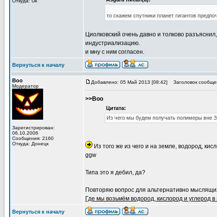
Откуда: Uk
то скажем спутники планет гигантов предпоч
Циолковский очень давно и толково разъяснил,
индустриализацию.
и мну с ним согласен.
Вернуться к началу
Boo
Добавлено: 05 Май 2013 [08:42]
Заголовок сообще
Модератор
>>Boo
Цитата:
Из чего мы будем получать полимеры вне Зем
Зарегистрирован:
06.10.2006
Сообщения: 2160
Откуда: Донецк
Из того же из чего и на земле, водород, кисл
ggw
Типа это я дебил, да?
Повторяю вопрос для альтернативно мыслящих
Где мы возьмём водород, кислород и углерод в
Вернуться к началу