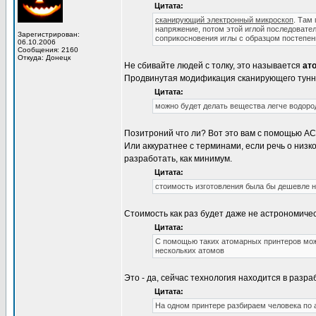
Цитата:
сканирующий электронный микроскоп
. Там
напряжение, потом этой иглой последовате
Зарегистрирован:
соприкосновения иглы с образцом постепе
06.10.2006
Сообщения: 2160
Откуда: Донецк
Не сбивайте людей с толку, это называется
ат
Продвинутая модификация сканирующего тунн
Цитата:
можно будет делать вещества легче водоро
Позитроний что ли? Вот это вам с помощью АС
Или аккуратнее с терминами, если речь о низк
разработать, как минимум.
Цитата:
стоимость изготовления была бы дешевле
Стоимость как раз будет даже не астрономичес
Цитата:
С помощью таких атомарных принтеров мож
нескольких атомов
Это - да, сейчас технология находится в разраб
Цитата:
На одном принтере разбираем человека по