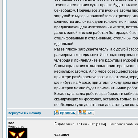
течении нескольких суток просто будет вылази
бензобаком. Причем все эти нужные атомы про
загружайте мусор и подавайте электроэнергию.
количества иголок на одной головке, но и пар
предназначен для изготовления чегото, поэто
даже с одной иголкой работал бы гораздо быс
отшлифованные и отграненные) стоили бы гора
идеальной.
Разве плохо- загружаете уголь, а с другой ст
размером с холодильник. И не надо сверхвысо
углерода и прилепляйте его к другим в нужной
С помощью таких атомарных принтеров можно 
нескольких атомов. А по мере совершенствова
принтере разбираем человека по атомам,перед
где нибуть на Марсе, при этом по ходу дела 
принтеров можно будет применять мини робот
Бегает куча таких роботов разбирает и собир
сканирующих микроскопах, осталось только зн
необходимо уже делать, все для этого уже есть
Вернуться к началу
Boo
Добавлено: 17 Сен 2012 [11:04]
Заголовок сообщен
Модератор
vasanov