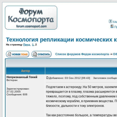
FA
П
Технология репликации космических 
На страницу
Пред.
1
,
2
Список форумов Форум космопорта
->
Об
Автор
Непризнанный Гений
Добавлено: 03 Сен 2012 [06:43]
Заголовок сообще
Ветеран
Подлетаем к астероиду. На 50 метров, заземля
Зарегистрирован:
превращается в плазму, плазма расширяется во
27.02.2005
Сообщения: 606
тяжело, поэтому, под собственным давлением 
космическому кораблю, в приемник вещества. 
близости, дальности к току электронов.
Так как расстояние большое, а температуры в