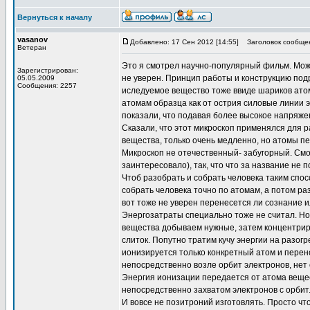
Вернуться к началу
vasanov
Добавлено: 17 Сен 2012 [14:55]
Заголовок сообще
Ветеран
Это я смотрел научно-популярный фильм. Мож
Зарегистрирован:
не уверен. Принцип работы и конструкцию под
05.05.2009
Сообщения: 2257
иследуемое вещество тоже ввиде шариков атомо
атомам образца как от острия силовые линии э
показали, что подавая более высокое напряжен
Сказали, что этот микроскоп применялся для 
вещества, только очень медленно, но атомы пе
Микроскоп не отечественный- забугорный. Смо
заинтересовало), так, что что за название не
Чтоб разобрать и собрать человека таким спо
собрать человека точно по атомам, а потом ра
вот тоже не уверен перенесется ли сознание и
Энергозатраты специально тоже не считал. Но
вещества добываем нужные, затем концентрир
слиток. Попутно тратим кучу энергии на разо
ионизируется только конкретный атом и перен
непосредственно возле орбит электронов, нет
Энергия ионизации передается от атома вещес
непосредственно захватом электронов с орбит
И вовсе не позитроний изготовлять. Просто чт