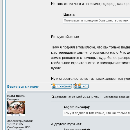
Из того же из чего и на земле, водород, кислоро
Цитата:
Полимеры, в принципе большинство из них,
Есть устойчивые.
Тему я поднял в том ключе, что как только по
к астероидам и хнычут о том как их мало. Что
земле решаются с помощью куда более распрос
глобальное строительство, с помощью автомато
чужих.
Ну и строительство вот из таких элементов уж
Вернуться к началу
ruata matsu
Добавлено: 05 Май 2013 [07:52]
Заголовок сообще
Ветеран
Asgard писал(а):
Тему я поднял в том ключе, что как только
Зарегистрирован:
А другого пути нет.
17.02.2005
Сообщения: 830
Asgard писал(а):