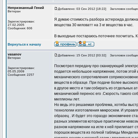
Непризнанный Гений
Добавлено: 03 Сен 2012 [18:22]
Заголовок сообще
Ветеран
Я думаю стоимость разбора астероида должна б
Зарегистрирован:
вещества 30 киловатт на 3 кг вещества в час.
27.02.2005
Сообщения: 606
В выходные постараюсь поточнее посчитать. КП
Вернуться к началу
vasanov
Добавлено: 15 Сен 2012 [03:32]
Заголовок сообще
Ветеран
Посмотрел передачу про сканирующий электрон
Зарегистрирован:
подается небольшое напряжение, потом этой и
05.05.2009
Сообщения: 2257
механического сопротивления соприкосновени
веществ в образце. При подаче более высоког
в другое место и там собирать из отдельных а
механический перенос его .Скорость такого с
миллионы лет.
Но ведь это решаемая проблема, хотябы выст
технологии изготовления микросхем. И управ
образец . И будет это гораздо экономичнее с
разных элементов которые практически невозм
разном напряжении на игле к ней прилипает ст
порошок веществ из полной таблицы Менделеев