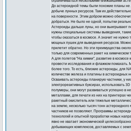
ограничиваться несколькими ближайшими аст
До астероидной темы были похожие планы не л
добыче лунных ресурсов. Там их действитель
на поверхности. Этим добром можно обеспечит
добраться. Не было не одной, попытки реальн
Астероиды дальше луны, но они выигрывают по
нужны специальные системы выведения, такие 
чтобы оказаться в космосе. А значит не нужно
мощных пушек для выведения ресурсов. Можно 
прилетит обратно. Но эти преимущества около
только для современных ракет на химическом 
А для полетов "На химии", развитие в космос
провести исследования и флажком помахать. М
более того. То есть, близкие астероиды, для 
количестве железа и платины в астероидных не
Осваивать астероиды планирую частники, у н
электрореактивных буксирах, использовать 3D
полумеры, они могут развиваться успешно в 
металлами, для печати из них на принтерах че
ракетный окислитель или тяжелые металлическ
на землю, несколько тысяч тонн астероидного
частников не позволяют. Программы астероидн
технологий и опытной проработки новых напр
явно не хватает экономической целесообразно
добывающих комплексов, доставляемых с земл