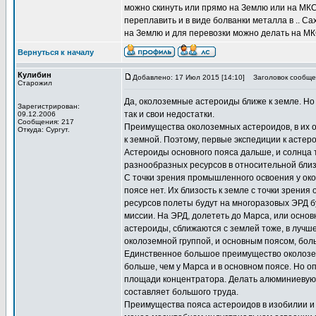
можно скинуть или прямо на Землю или на МКС. 
переплавить и в виде болванки металла в .. Са
на Землю и для перевозки можно делать на МК
Вернуться к началу
Кулибин
Добавлено: 17 Июл 2015 [14:10]
Заголовок сообще
Старожил
Да, околоземные астероиды ближе к земле. Но 
Зарегистрирован:
так и свои недостатки.
09.12.2006
Сообщения: 217
Преимущества околоземных астероидов, в их о
Откуда: Сургут.
к земной. Поэтому, первые экспедиции к астеро
Астероиды основного пояса дальше, и солнца 
разнообразных ресурсов в относительной близо
С точки зрения промышленного освоения у око
поясе нет. Их близость к земле с точки зрен
ресурсов полеты будут на многоразовых ЭРД б
миссии. На ЭРД, долететь до Марса, или основ
астероиды, сближаются с землей тоже, в лучше
околоземной группой, и основным поясом, бол
Единственное большое преимущество околоземн
больше, чем у Марса и в основном поясе. Но о
площади концентратора. Делать алюминиевую ф
составляет большого труда.
Преимущества пояса астероидов в изобилии и р