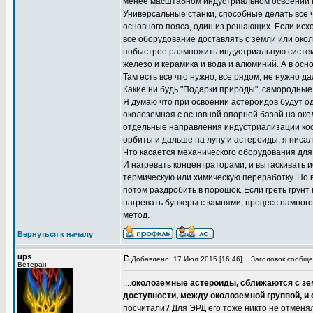
менее масштабном индустриальном освоении ко
Универсальные станки, способные делать все ч
основного пояса, один из решающих. Если исхо
все оборудование доставлять с земли или око
побыстрее размножить индустриальную систему
железо и керамика и вода и алюминий. А в ос
Там есть все что нужно, все рядом, не нужно 
Какие ни будь "Подарки природы", самородны
Я думаю что при освоении астероидов будут о
околоземная с основной опорной базой на окол
отдельные направления индустриализации кос
орбиты и дальше на луну и астероиды, я писал
Что касается механического оборудования для 
И нагревать концентраторами, и вытаскивать и
термическую или химическую переработку. Но 
потом раздробить в порошок. Если греть грун
нагревать бункеры с камнями, процесс намног
метод.
Вернуться к началу
ups
Добавлено: 17 Июл 2015 [16:46]
Заголовок сообще
Ветеран
....
околоземные астероиды, сближаются с земл
доступности, между околоземной группой, и
посчитали? Для ЭРД его тоже никто не отменя