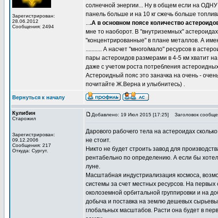
солнечной энергии... Ну в общем если на ОДН
панель больше и на 10 кг сжечь больше топлив
Зарегистрирован:
28.06.2012
...
.А в основном поясе количество астероидо
Сообщения: 2494
мне то наоборот. В "внутриземных" астероидах
"концентрированные" в плане металлов. А имен
........... А насчет "много/мало" ресурсов в 
пары астероидов размерами в 4-5 км хватит на д
даже с учетом роста потребления астероидных 
Астероидный пояс это заначка на очень - очень
почитайте Ж.Верна и улыбнитесь) .
Вернуться к началу
Кулибин
Добавлено: 19 Июл 2015 [17:25]
Заголовок сообще
Старожил
Дарового рабочего тела на астероидах сколько
Зарегистрирован:
не стоит.
09.12.2006
Сообщения: 217
Никто не будет строить завод для производст
Откуда: Сургут.
рентабельно по определению. А если бы хотели
луне.
Масштабная индустриализация космоса, возмо
системы за счет местных ресурсов. На первых
околоземной орбитальной группировки и на до
добыча и поставка на землю дешевых сырьевы
глобальных масштабов. Расти она будет в перв