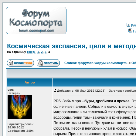
FA
П
Космическая экспансия, цели и метод
На страницу
Пред.
1
,
2
,
3
,
4
Список форумов Форум космопорта
->
Об
Автор
ups
Добавлено: 08 Июл 2015 [22:28]
Заголовок сообще
Ветеран
PPS. Забыл про --
буры, дробилки и прочее
. Э
солнечные панели. Собрали в емкость внутри р
микроволновка или солнечный свет сфокусирова
водороды, гелии там - закачали в контейнер. 
Потом металлы пошли. Тут дали магнитное поле
Зарегистрирован:
28.06.2012
Собрали. Песок и ненужный хлам в космос. Об
Сообщения: 2494
сырьем. Прилетела ионная хрень с захватами 