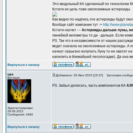
Это модульный КА сделанный по технологии 6U
Кстати их цель тоже околоземные астероиды.
Как видно по надпись эти астероиды будут ок
Вообще сайт компании тут ->
http://www.planet
Кстати насчет ---
Астероиды дальше луны, но
линейкой километры то да - дальше. Если изме
PS. Так что в независимости от наших рассужд
ведет сначала на околоземные астероиды. А п
начнут серьезно колупать Луну то ее хватит на
напилить в ближайшей лесопосадке). Да она ме
Вернуться к началу
ups
Добавлено: 26 Июл 2015 [15:37]
Заголовок сообще
Ветеран
PS. Забыл дописать, часть компонентов КА
A3
Зарегистрирован:
28.06.2012
Сообщения: 2494
Вернуться к началу