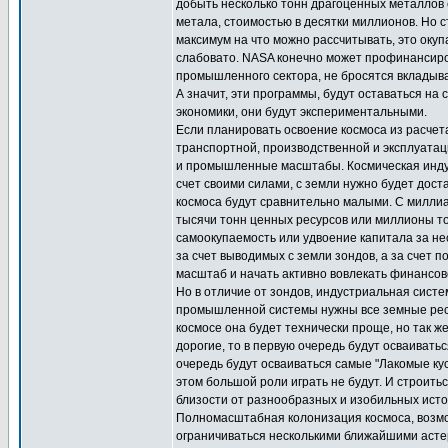
добыть несколько тонн драгоценных металлов 
метала, стоимостью в десятки миллионов. Но 
максимум на что можно рассчитывать, это окуп
слабовато. NASA конечно может профинансиров
промышленного сектора, не бросятся вкладыват
А значит, эти программы, будут оставаться н
экономики, они будут экспериментальными.
Если планировать освоение космоса из расчет
транспортной, производственной и эксплуата
и промышленные масштабы. Космическая инд
счет своими силами, с земли нужно будет дос
космоса будут сравнительно малыми. С милли
тысячи тонн ценных ресурсов или миллионы т
самоокупаемость или удвоение капитала за не
за счет выводимых с земли зондов, а за счет
масштаб и начать активно вовлекать финанс
Но в отличие от зондов, индустриальная сист
промышленной системы нужны все земные ресу
космосе она будет технически проще, но так ж
дорогие, то в первую очередь будут осваивать
очередь будут осваиваться самые "Лакомые кус
этом большой роли играть не будут. И строить
близости от разнообразных и изобильных исто
Полномасштабная колонизация космоса, возмо
ограничиваться несколькими ближайшими астер