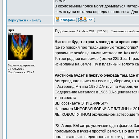
земли.
В околоземном поясе могут добываться матери
землю куски металла определенного веса. Для
Вернуться к началу
ups
Добавлено: 19 Июл 2015 [22:54]
Заголовок сообще
Ветеран
Никто не будет строить завод для производ
где то говорил про традиционную технологию? 
прочим не особо ценными металлами. Как поб
Тот же родний например ( около 225 $ за 1 гра
исчерпаны на Земле. Ну и платины и золото са
Зарегистрирован:
28.06.2012
...........
Сообщения: 2494
Расти она будет в первую очередь там, где 
Астероидного пояса мы если и доберемся, 
...Астероид М-типа 1986 DA- группа Амуров, л
Содержание металлов в 1986 DA оценивается в
тонн золота.
ВЫ осознаете ЭТИ ЦИФРЫ??
Например МИРОВАЯ ДОБЫЧА ПЛАТИНЫ в 2013 году
ЛЕГКОДОСТУПНОМ околоземном астероиде толь
........................
PS. А еще ВЫ хитро умолчали один фактор. За
поломалось и нужен простой ремонт. Но для 
показывают, что надежность техники где може