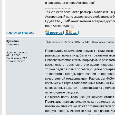
и запчасть аж в пояс Астероидов?
.................................
Так что если осознаете размеры околоземных р
Астероидный пояс скорее всего в обозримом б
ОДИН СРЕДНИЙ околоземный астероид группы А
пояс Астероидов )))..
Вернуться к началу
Кулибин
Добавлено: 25 Июл 2015 [17:54]
Заголовок сообще
Старожил
Переводить космические ресурсы в количество 
Зарегистрирован:
разговоры, пока в их добычи нет реальной эк
09.12.2006
Сообщения: 217
Осваивать космос с теми подходами и ракетам
Откуда: Сургут.
космического транспорта, это модернизирован
только ради разовых полетов, с целью померя
технологии и методы организации не предназн
качественной модернизации. Разговоры NASA о
космические карты заправленные в планшеты. 
современных ракетах, пересчитали их в желе
астероидные ресурсы.
Но в реальности, колонизация космоса, стане
Промышленная система не может размещаться н
нового континента не может ограничиваться о
первую очередь, их самые богатые и разнообр