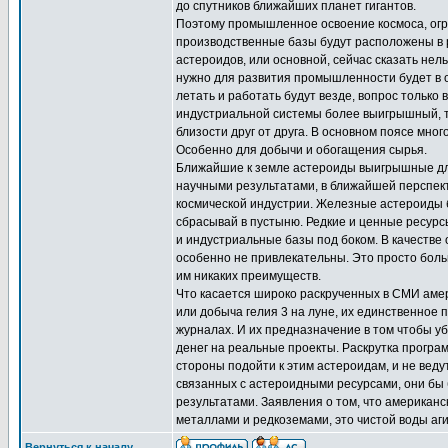
до спутников ближайших планет гигантов.
Поэтому промышленное освоение космоса, огр
производственные базы будут расположены в 
астероидов, или основной, сейчас сказать нел
нужно для развития промышленности будет в о
летать и работать будут везде, вопрос только 
индустриальной системы более выигрышный, т
близости друг от друга. В основном поясе мно
Особенно для добычи и обогащения сырья.
Ближайшие к земле астероиды выигрышные для
научными результатами, в ближайшей перспек
космической индустрии. Железные астероиды бл
сбрасывай в пустыню. Редкие и ценные ресурсы
и индустриальные базы под боком. В качеств
особенно не привлекательны. Это просто больш
им никаких преимуществ.
Что касается широко раскрученных в СМИ амери
или добыча гелия 3 на луне, их единственное 
журналах. И их предназначение в том чтобы уб
денег на реальные проекты. Раскрутка програм
стороны подойти к этим астероидам, и не вед
связанных с астероидными ресурсами, они бы 
результатами. Заявления о том, что америка
металлами и редкоземами, это чистой воды аг
Вернуться к началу