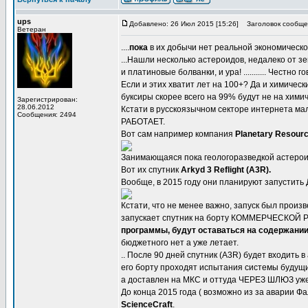
ups
Добавлено: 26 Июл 2015 [15:26]
Заголовок сообще
Ветеран
....
пока
в их добычи нет реальной экономической
...Нашли несколько астероидов, недалеко от з
и платиновые болванки, и ура! ........... Честн
Если и этих хватит лет на 100+? Да и химичес
буксиры скорее всего на 99% будут не на хими
Зарегистрирован:
28.06.2012
Кстати в русскоязычном секторе интернета мало
Сообщения: 2494
РАБОТАЕТ.
Вот сам например компания
Planetary Resour
Занимающаяся пока геологоразведкой астерои
Вот их спутник
Arkyd 3 Reflight (A3R).
Вообще, в 2015 году они планируют запустить 
Кстати, что не менее важно, запуск был прои
запускает спутник на борту КОММЕРЧЕСКОЙ РН. 
программы, будут оставаться на содержани
бюджетного нет а уже летает.
.. После 90 дней спутник (A3R) будет входить
его борту проходят испытания системы будущ
а доставлен на МКС и оттуда ЧЕРЕЗ ШЛЮЗ уже 
До конца 2015 года ( возможно из за аварии Ф
ScienceCraft
.