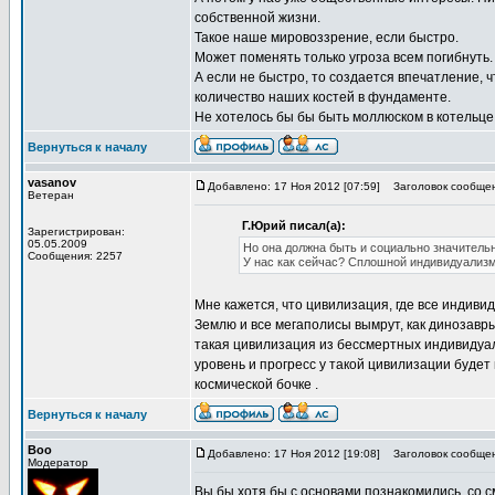
собственной жизни.
Такое наше мировоззрение, если быстро.
Может поменять только угроза всем погибнуть.
А если не быстро, то создается впечатление, ч
количество наших костей в фундаменте.
Не хотелось бы бы быть моллюском в котельце
Вернуться к началу
vasanov
Добавлено: 17 Ноя 2012 [07:59]
Заголовок сообщен
Ветеран
Г.Юрий писал(а):
Зарегистрирован:
05.05.2009
Но она должна быть и социально значитель
Сообщения: 2257
У нас как сейчас? Сплошной индивидуализ
Мне кажется, что цивилизация, где все индиви
Землю и все мегаполисы вымрут, как динозавры
такая цивилизация из бессмертных индивидуал
уровень и прогресс у такой цивилизации будет 
космической бочке .
Вернуться к началу
Boo
Добавлено: 17 Ноя 2012 [19:08]
Заголовок сообщен
Модератор
Вы бы хотя бы с основами познакомились, со см