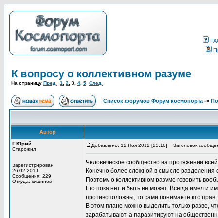
FA
П
К вопросу о коллективном разуме
На страницу
Пред.
1
,
2
,
3
,
4
,
5
След.
Список форумов Форум космопорта
->
По
Автор
Г.Юрий
Добавлено: 12 Ноя 2012 [23:16]
Заголовок сообщен
Старожил
Человеческое сообщество на протяжении всей 
Зарегистрирован:
Конечно более сложной в смысле разделения 
26.02.2010
Сообщения: 229
Поэтому о коллективном разуме говорить воо
Откуда: кишинев
Его пока нет и быть не может. Всегда имел и 
противоположны, то сами понимаете кто прав. 
В этом плане можно выделить только разве, ч
зарабатывают, а паразитируют на общественно