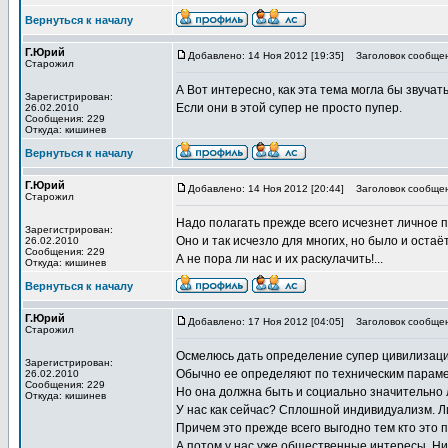
Вернуться к началу
Г.Юрий
Добавлено: 14 Ноя 2012 [19:35]
Заголовок сообщен
Старожил
А Вот интересно, как эта тема могла бы зву
Зарегистрирован:
Если они в этой супер не просто пупер.
26.02.2010
Сообщения: 229
Откуда: кишинев
Вернуться к началу
Г.Юрий
Добавлено: 14 Ноя 2012 [20:44]
Заголовок сообщен
Старожил
Надо полагать прежде всего исчезнет личное 
Зарегистрирован:
Оно и так исчезло для многих, но было и оста
26.02.2010
Сообщения: 229
А не пора ли нас и их раскулачить!...
Откуда: кишинев
Вернуться к началу
Г.Юрий
Добавлено: 17 Ноя 2012 [04:05]
Заголовок сообщен
Старожил
Осмелюсь дать определение супер цивилизаци
Зарегистрирован:
Обычно ее определяют по техническим парам
26.02.2010
Сообщения: 229
Но она должна быть и социально значительно 
Откуда: кишинев
У нас как сейчас? Сплошной индивидуализм. 
Причем это прежде всего выгодно тем кто это 
А потом у нас уже общественные интересы. Ни к