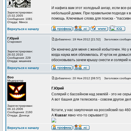
И нафига вам этот холодный ангар, если все-
Зарегистрирован:
небольшой домик. При правильном подходе к в
15.02.2005
помощь. Ключевые слова для поиска - "пассивн
Сообщения: 1081
Откуда: Минск
Вернуться к началу
Г.Юрий
Добавлено: 19 Ноя 2012 [21:52]
Заголовок сообщен
Старожил
Он конечно для меня с женой избыточен. Но у 
Зарегистрирован:
когда наука моя обломилась. И чуток не домыс
26.02.2010
Сообщения: 229
обосновывать зачем крышу снести и солярий н
Откуда: кишинев
Вернуться к началу
Boo
Добавлено: 20 Ноя 2012 [08:57]
Заголовок сообщен
Модератор
Г.Юрий
Солярий с бассейном над землёй - это не сер
А вот башня для телескопа - совсем другое дел
Зарегистрирован:
06.10.2006
Кстати, у нас закупочная на российский газ 460 
Сообщения: 2160
А
Kuasar
явно что-то скрывает! ))
Откуда: Донецк
Вернуться к началу