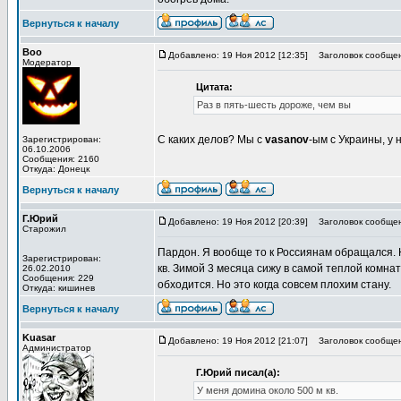
Вернуться к началу
Boo
Добавлено: 19 Ноя 2012 [12:35]
Заголовок сообщен
Модератор
Цитата:
Раз в пять-шесть дороже, чем вы
С каких делов? Мы с
vasanov
-ым с Украины, у 
Зарегистрирован:
06.10.2006
Сообщения: 2160
Откуда: Донецк
Вернуться к началу
Г.Юрий
Добавлено: 19 Ноя 2012 [20:39]
Заголовок сообщен
Старожил
Пардон. Я вообще то к Россиянам обращался. Н
Зарегистрирован:
кв. Зимой 3 месяца сижу в самой теплой комнат
26.02.2010
Сообщения: 229
обходится. Но это когда совсем плохим стану.
Откуда: кишинев
Вернуться к началу
Kuasar
Добавлено: 19 Ноя 2012 [21:07]
Заголовок сообщен
Администратор
Г.Юрий писал(а):
У меня домина около 500 м кв.