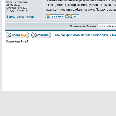
О каком коллективном разуме на нашем этапе р
Зарегистрирован:
в тех идеалах, которым меня учили. По сути д
26.02.2010
Сообщения: 229
можно, иначе они рабами станут. По другому, в
Откуда: кишинев
Вернуться к началу
Показать сообщения:
Список форумов Форум космопорта
->
По
Страница
3
из
5