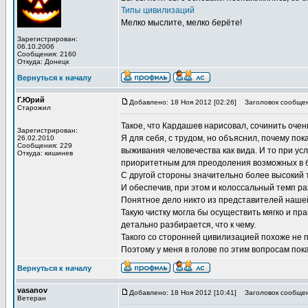
Типы цивилизаций
Мелко мыслите, мелко берёте!
Зарегистрирован:
06.10.2006
Сообщения: 2160
Откуда: Донецк
Вернуться к началу
Г.Юрий
Добавлено: 18 Ноя 2012 [02:26]
Заголовок сообщен
Старожил
Такое, что Кардашев нарисовал, сочинить оче
Зарегистрирован:
Я для себя, с трудом, но объяснил, почему по
26.02.2010
Сообщения: 229
выживания человечества как вида. И то при ус
Откуда: кишинев
приоритетным для преодоления возможных в 
С другой стороны значительно более высокий 
И обеспечив, при этом и колоссальный темп р
Понятное дело никто из представителей нашей
Такую чистку могла бы осуществить мягко и пр
детально разбирается, что к чему.
Такого со сторонней цивилизацией похоже не 
Поэтому у меня в голове по этим вопросам по
Вернуться к началу
vasanov
Добавлено: 18 Ноя 2012 [10:41]
Заголовок сообщен
Ветеран