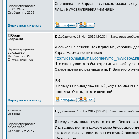
Спрашивал ли Кардашев у высокоразвитых циви
Зарегистрирован:
лучшие умозаключения чем наши.
05.05.2009
Сообщения: 2257
Вернуться к началу
Г.Юрий
Добавлено: 18 Ноя 2012 [20:33]
Заголовок сообщен
Старожил
Я сейчас на пенсии. Как в фильме, хороший до
Зарегистрирован:
Карла Маркса воспитываю.
26.02.2010
Сообщения: 229
http://video.mail.ru/mail/gordeevmd/_myvideo/2.ht
Откуда: кишинев
Что еще нужно, что бы встретить спокойную ст
Самое время по размышлять. И Вам этого жел
P.S.
И плачу за принадлежавший, когда то мне газ п
пожелал. Очень, кстати хочется!
Вернуться к началу
vasanov
Добавлено: 18 Ноя 2012 [22:43]
Заголовок сообщен
Ветеран
Я вижу и с мышами недостатка нет. Вон кот ка
Зарегистрирован:
У китайцев почти в каждом доме биореактор для
05.05.2009
Сообщения: 2257
стекловолокна и пластмассы из всякой опавшей
обогрев дома.