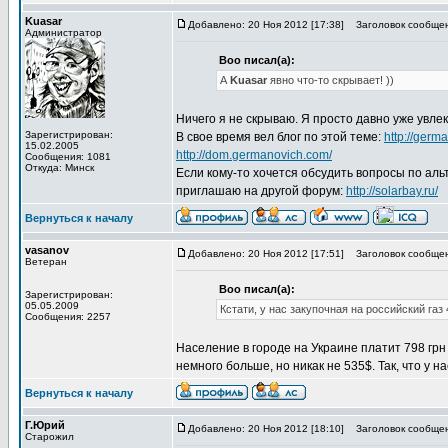
Kuasar
Добавлено: 20 Ноя 2012 [17:38]
Заголовок сообщен
Администратор
Boo писал(а):
А
Kuasar
явно что-то скрывает! ))
Ничего я не скрываю. Я просто давно уже увлек
Зарегистрирован:
В свое время вел блог по этой теме:
http://germa
15.02.2005
http://dom.germanovich.com/
Сообщения: 1081
Откуда: Минск
Если кому-то хочется обсудить вопросы по ал
приглашаю на другой форум:
http://solarbay.ru/
Вернуться к началу
vasanov
Добавлено: 20 Ноя 2012 [17:51]
Заголовок сообщен
Ветеран
Boo писал(а):
Зарегистрирован:
05.05.2009
Кстати, у нас закупочная на российский газ 
Сообщения: 2257
Население в городе на Украине платит 798 грн
немного больше, но никак не 535$. Так, что у н
Вернуться к началу
Г.Юрий
Добавлено: 20 Ноя 2012 [18:10]
Заголовок сообщен
Старожил