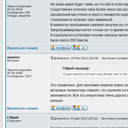
Не знаю какая будет зима, но я к ней в этом г
Зарегистрирован:
Существенно утеплил окна более чем в три ра
26.02.2010
Сообщения: 229
прозрачный как стекло и просто прикрутил шур
Откуда: кишинев
стеклопакета получил трех камерный.
В комнатах пребывания наклеил изнутри на ст
Запрограммировал котел только на то время ког
И в результате в Ноябре похоже заплачу около
было около 200 баксов.
Вернуться к началу
vasanov
Добавлено: 20 Ноя 2012 [19:43]
Заголовок сообщен
Ветеран
Г.Юрий писал(а):
Зарегистрирован:
05.05.2009
Существенно утеплил окна более чем в три 
Сообщения: 2257
Это правильно. Для экономии энергии нужно 
ветровые генераторы говорят, что наличие солн
экономности. Вся эта энергетика очень дорога 
раньше.
Вернуться к началу
Г.Юрий
Добавлено: 04 Дек 2012 [20:11]
Заголовок сообщен
Старожил