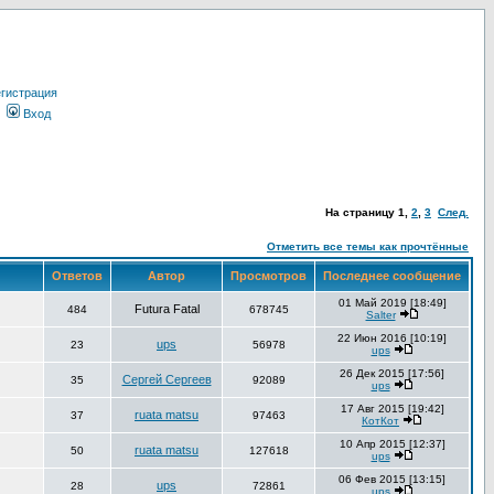
гистрация
Вход
На страницу
1
,
2
,
3
След.
Отметить все темы как прочтённые
Ответов
Автор
Просмотров
Последнее сообщение
01 Май 2019 [18:49]
Futura Fatal
484
678745
Salter
22 Июн 2016 [10:19]
ups
23
56978
ups
26 Дек 2015 [17:56]
Сергей Сергеев
35
92089
ups
17 Авг 2015 [19:42]
ruata matsu
37
97463
КотКот
10 Апр 2015 [12:37]
ruata matsu
50
127618
ups
06 Фев 2015 [13:15]
ups
28
72861
ups