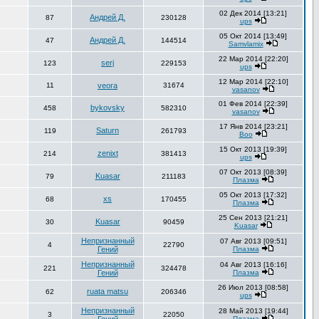
02 Дек 2014 [13:21]
Андрей Д.
87
230128
ups
05 Окт 2014 [13:49]
Андрей Д.
47
144514
Samvlamix
22 Мар 2014 [22:20]
serj
123
229153
ups
12 Мар 2014 [22:10]
11
veora
31674
vasanov
01 Фев 2014 [22:39]
bykovsky
458
582310
vasanov
17 Янв 2014 [23:21]
Saturn
119
261793
Boo
15 Окт 2013 [19:39]
zenixt
214
381413
ups
07 Окт 2013 [08:39]
Kuasar
79
211183
Плазма
05 Окт 2013 [17:32]
xs
68
170455
Плазма
25 Сен 2013 [21:21]
Kuasar
30
90459
Kuasar
Непризнанный
07 Авг 2013 [09:51]
4
22790
Гений
Плазма
Непризнанный
04 Авг 2013 [16:16]
221
324478
Гений
Плазма
26 Июл 2013 [08:58]
ruata matsu
62
206346
ups
Непризнанный
28 Май 2013 [19:44]
3
22050
Плазма