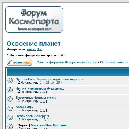
Освоение планет
Модераторы:
zenixt
,
Boo
Сейчас этот форум просматривают: Нет
Список форумов Форум космопорта
->
Освоение планет
Лунная База. Горнопроходческий вариант.
[
На страницу:
1
...
23
,
24
,
25
]
Нептун - мегаземля будущего..
[
На страницу:
1
,
2
]
Внеземные формы жизни
[
На страницу:
1
,
2
]
Астероиды
[
На страницу:
1
,
2
]
Осваиваем Венеру :)
[
На страницу:
1
,
2
,
3
]
[ Опрос ]
Миссия - New Horizons
[
На страницу:
1
,
2
]