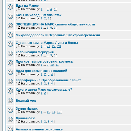
База на Марсе
[
На страницу:
1
...
3
,
4
,
5
]
Базы на холодных планетах
[
На страницу:
1
,
2
,
3
]
ЭКСПЕДИЦИЯ НА МАРС силами общественности
[
На страницу:
1
...
5
,
6
,
7
]
Микроводоросли И Огромные Электронагреватели
Странные камни Марса, Луны и Весты
[
На страницу:
1
...
21
,
22
,
23
]
колонизация Меркурия
[
На страницу:
1
...
4
,
5
,
6
]
Прогноз темпов освоения космоса.
[
На страницу:
1
...
9
,
10
,
11
]
Вода для космических колоний
[
На страницу:
1
,
2
,
3
,
4
]
Терраформинг. Преобразование планет.
[
На страницу:
1
,
2
,
3
,
4
]
Какого цвета Марс на самом деле?
[
На страницу:
1
,
2
]
Водный мир
Земля Иштар.
[
На страницу:
1
...
10
,
11
,
12
]
Лунная база
[
На страницу:
1
,
2
,
3
,
4
]
Аммиак в лунной экономике